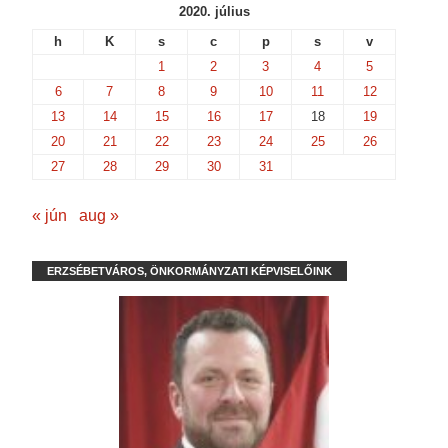
2020. július
h
K
s
c
p
s
v
1
2
3
4
5
6
7
8
9
10
11
12
13
14
15
16
17
18
19
20
21
22
23
24
25
26
27
28
29
30
31
« jún
aug »
ERZSÉBETVÁROS, ÖNKORMÁNYZATI KÉPVISELŐINK