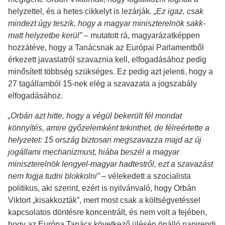
helyzettel, és a hetes cikkelyt is lezárják.
„Ez igaz, csak
mindezt úgy teszik, hogy a magyar miniszterelnök sakk-
matt helyzetbe kerül”
– mutatott rá, magyarázatképpen
hozzátéve, hogy a Tanácsnak az Európai Parlamentből
érkezett javaslatról szavaznia kell, elfogadásához pedig
minősített többség szükséges. Ez pedig azt jelenti, hogy a
27 tagállamból 15-nek elég a szavazata a jogszabály
elfogadásához.
„Orbán azt hitte, hogy a végül bekerült fél mondat
könnyítés, amire győzelemként tekinthet, de félreértette a
helyzetet: 15 ország biztosan megszavazza majd az új
jogállami mechanizmust, hiába beszél a magyar
miniszterelnök lengyel-magyar hadtestről, ezt a szavazást
nem fogja tudni blokkolni”
– vélekedett a szocialista
politikus, aki szerint, ezért is nyilvánvaló, hogy Orbán
Viktort „kisakkozták”, mert most csak a költségvetéssel
kapcsolatos döntésre koncentrált, és nem volt a fejében,
hogy az Európa Tanács következő ülésén önálló napirendi