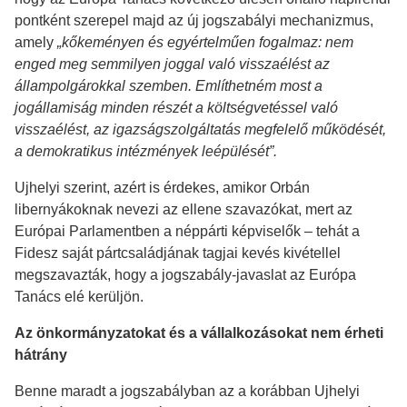
pontként szerepel majd az új jogszabályi mechanizmus,
amely
„kőkeményen és egyértelműen fogalmaz: nem
enged meg semmilyen joggal való visszaélést az
állampolgárokkal szemben. Említhetném most a
jogállamiság minden részét a költségvetéssel való
visszaélést, az igazságszolgáltatás megfelelő működését,
a demokratikus intézmények leépülését”.
Ujhelyi szerint, azért is érdekes, amikor Orbán
libernyákoknak nevezi az ellene szavazókat, mert az
Európai Parlamentben a néppárti képviselők – tehát a
Fidesz saját pártcsaládjának tagjai kevés kivétellel
megszavazták, hogy a jogszabály-javaslat az Európa
Tanács elé kerüljön.
Az önkormányzatokat és a vállalkozásokat nem érheti
hátrány
Benne maradt a jogszabályban az a korábban Ujhelyi