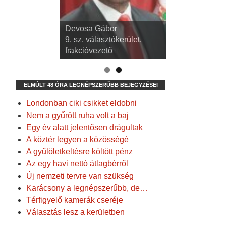
dr. Kispál Tibor
Devosa Gábor
3. sz. választókerület,
9. sz. választókerület,
alpolgármester
frakcióvezető
ELMÚLT 48 ÓRA LEGNÉPSZERŰBB BEJEGYZÉSEI
Londonban ciki csikket eldobni
Nem a gyűrött ruha volt a baj
Egy év alatt jelentősen drágultak
A köztér legyen a közösségé
A gyűlöletkeltésre költött pénz
Az egy havi nettó átlagbérről
Új nemzeti tervre van szükség
Karácsony a legnépszerűbb, de…
Térfigyelő kamerák cseréje
Választás lesz a kerületben