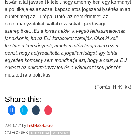
István által javasolt kitétel, hogy amennyiben egy kormányt
a politikája és az azzal kapcsolatos jogszabálysértés miatt
büntet meg az Európai Unió, az nem érintheti az
önkormányzatokat, vállalkozásokat, gazdasági
szereplőket.
„Ez a forrás nekik, a végső felhasználóknak
jár akkor is, ha az EU-forrásokat zárolják. Őket ki kell
fizetnie a kormánynak, amely azután kapja meg ezt a
pénzt, hogy helyreállította a jogállamiságot. Így tehát
egyetlen kormány sem mondhatja azt, hogy a csúnya EU
elveszi az önkormányzatok és a vállalkozások pénzét”
–
mutatott rá a politikus.
(Forrás: HírKlikk)
Share this:
C
C
C
C
l
l
l
l
i
i
i
i
c
c
c
c
k
k
k
k
2025-07-24
by
HirKlikk/Sztarklikk
t
t
t
t
o
o
o
o
CATEGORIES:
KÜLPOLITIKA
VÉLEMÉNY
s
s
s
s