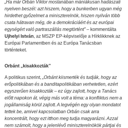
„Ha már Orbán Viktor mostanában mániákusan hadászati
nyelven beszél: azt hiszem, hogy a bunkerben ugyan még
hirdethet győzelmet a miniszterelnök, hiszen nyilván több
csata hátravan még, de a demokráciáért és az európai
egységért való partraszállás megtörtént”
– kommentálta
Ujhelyi István
, az MSZP EP-képviselője a Hírklikknek az
Európai Parlamentben és az Európa Tanácsban
történteket.
Orbánt „kisakkozták”
A politikus szerint,
„Orbánt kiismerték és tudják, hogy az
erőpolitikában és a banditapolitikában verhetetlen, ezért
egyszerűen kisakkozták – ez úgy zajlott, hogy a Tanács
előtt napokon át, végig más volt a téma: a konfliktus nem a
jogállamiság körül zajlott. A legvégén egy olyan mondatot
tettek be, amivel kapcsolatban Orbán csak arra
koncentrált, hogy ezt itthon meg tudja magyarázni. Azzal
nem számolt, hogy a jelenlévő miniszterelnökök pártjai és