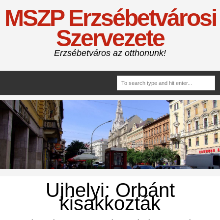
MSZP Erzsébetvárosi
Szervezete
Erzsébetváros az otthonunk!
Ujhelyi: Orbánt
kisakkozták