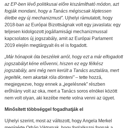
az EP-ben lévő politikusai előre kiszámítható módon, azt
fogják mondani, hogy a Tanács mégiscsak léptessen
életbe egy új mechanizmust”.
Ujhelyi rámutatott, hogy
2018-ban az Európai Bizottságnak volt egy javaslata: egy
teljesen kidolgozott jogállamisági mechanizmussal
kapcsolatos új jogszabály, amit az Európai Parlament
2019 elején megtárgyalt és el is fogadott.
„Már hónapok óta beszélek arról, hogy ezt a már elfogadott
jogszabályt kéne elővenni, hiszen ez egy félkész
jogszabály, ami még nem került a Tanács asztalára, mert
jegelték, nem akartak róla dönteni”
– tette hozzá,
megjegyezve, hogy ennek a „jegelésnek” részben
erőhiány volt az oka, mert a Tanács soros elnökei között
nem volt olyan, aki kezébe merte volna venni az ügyet.
Minősített többséggel fogadhatják el
Ujhelyi szerint, most az változott, hogy Angela Merkel
megígérte Orbán Viktornak, hogy foglalkozni fognak a