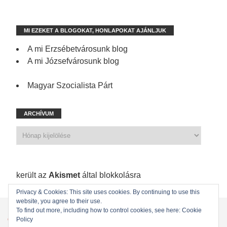
MI EZEKET A BLOGOKAT, HONLAPOKAT AJÁNLJUK
A mi Erzsébetvárosunk blog
A mi Józsefvárosunk blog
Magyar Szocialista Párt
ARCHÍVUM
1 199 spam
került az
Akismet
által blokkolásra
Privacy & Cookies: This site uses cookies. By continuing to use this
website, you agree to their use.
KEZDŐLAP
ÖNKORMÁNYZATI KÉPVISELŐINK
To find out more, including how to control cookies, see here: Cookie
Policy
ÖNKORMÁNYZAT
KAPCSOLAT