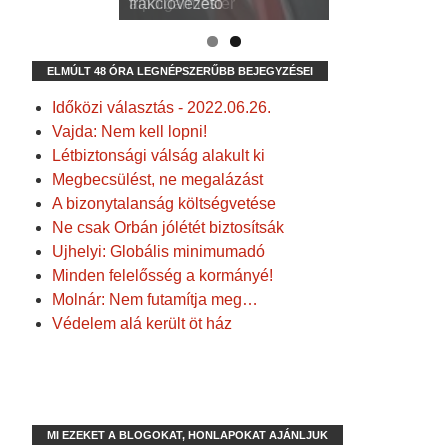
alpolgármester
frakcióvezető
ELMÚLT 48 ÓRA LEGNÉPSZERŰBB BEJEGYZÉSEI
Időközi választás - 2022.06.26.
Vajda: Nem kell lopni!
Létbiztonsági válság alakult ki
Megbecsülést, ne megalázást
A bizonytalanság költségvetése
Ne csak Orbán jólétét biztosítsák
Ujhelyi: Globális minimumadó
Minden felelősség a kormányé!
Molnár: Nem futamítja meg…
Védelem alá került öt ház
MI EZEKET A BLOGOKAT, HONLAPOKAT AJÁNLJUK