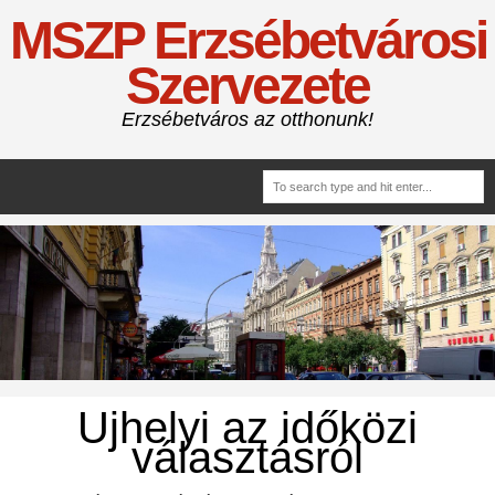
MSZP Erzsébetvárosi
Szervezete
Erzsébetváros az otthonunk!
Ujhelyi az időközi
választásról