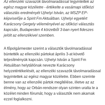
Az ellenzéki szavazók távolmaradással legyintettek az
egész magyar közéletre - értékelte a vasárnapi időközi
választás eredményét Ujhelyi István, az MSZP EP-
képviselője a Spirit Fm Aktuálban. Ujhelyi egyetért
Karácsony Gergely véleményével az időközi választás
kapcsán, Budapesten 4 körzetből 3-ban nyert fideszes
jelölt az ellenzékivel szemben.
A főpolgármester szerint a választók távolmaradással
büntették az ellenzéki pártokat április 3-at követő
teljesítményük kapcsán. Ujhelyi István a Spirit Fm
Aktuálban helytállónak nevezte Karácsony
helyzetértékelését, az ellenzéki szavazók távolmaradással
legyintettek az egész magyar közéletre. Ebben szerinte
benne van az ellenzéki pártok megítélése, illetve az az
élmény, hogy az Orbán-rendszer olyan szinten uralta le a
közélet minden fórumát, hogy a választók nem akarnak
ezzel foglalkozni.