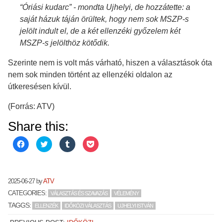
“Óriási kudarc” - mondta Ujhelyi, de hozzátette: a
saját házuk táján örültek, hogy nem sok MSZP-s
jelölt indult el, de a két ellenzéki győzelem két
MSZP-s jelölthöz kötődik.
Szerinte nem is volt más várható, hiszen a választások óta
nem sok minden történt az ellenzéki oldalon az
útkeresésen kívül.
(Forrás: ATV)
Share this:
Click
Click
Click
Click
to
to
to
to
share
share
share
share
on
on
on
on
Facebook
Twitter
Tumblr
Pocket
(Opens
(Opens
(Opens
(Opens
in
in
in
in
2025-06-27
by
ATV
new
new
new
new
window)
window)
window)
window)
CATEGORIES:
VÁLASZTÁS ÉS SZAVAZÁS
VÉLEMÉNY
TAGGS:
ELLENZÉK
IDŐKÖZI VÁLASZTÁS
UJHELYI ISTVÁN