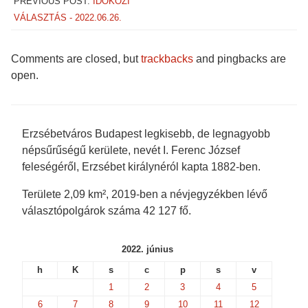
PREVIOUS POST:
IDŐKÖZI
VÁLASZTÁS - 2022.06.26.
Comments are closed, but
trackbacks
and pingbacks are
open.
Erzsébetváros Budapest legkisebb, de legnagyobb
népsűrűségű kerülete, nevét I. Ferenc József
feleségéről, Erzsébet királynéról kapta 1882-ben.
Területe 2,09 km², 2019-ben a névjegyzékben lévő
választópolgárok száma 42 127 fő.
2022. június
h
K
s
c
p
s
v
1
2
3
4
5
6
7
8
9
10
11
12