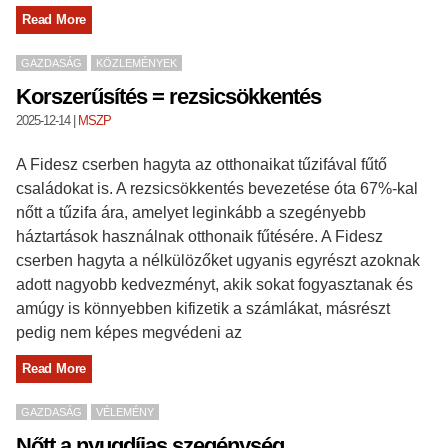
Read More
GAZDASÁG
KÖZLEMÉNYEK
Korszerűsítés = rezsicsökkentés
2025-12-14
|
MSZP
A Fidesz cserben hagyta az otthonaikat tűzifával fűtő
családokat is. A rezsicsökkentés bevezetése óta 67%-kal
nőtt a tűzifa ára, amelyet leginkább a szegényebb
háztartások használnak otthonaik fűtésére. A Fidesz
cserben hagyta a nélkülözőket ugyanis egyrészt azoknak
adott nagyobb kedvezményt, akik sokat fogyasztanak és
amúgy is könnyebben kifizetik a számlákat, másrészt
pedig nem képes megvédeni az
Read More
GAZDASÁG
VÉLEMÉNY
Nőtt a nyugdíjas szegénység