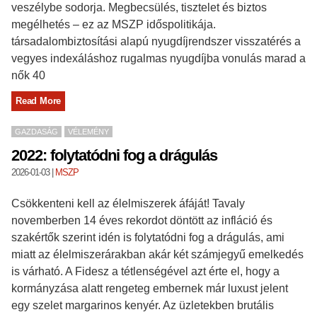
veszélybe sodorja. Megbecsülés, tisztelet és biztos
megélhetés – ez az MSZP időspolitikája.
társadalombiztosítási alapú nyugdíjrendszer visszatérés a
vegyes indexáláshoz rugalmas nyugdíjba vonulás marad a
nők 40
Read More
GAZDASÁG
VÉLEMÉNY
2022: folytatódni fog a drágulás
2026-01-03
|
MSZP
Csökkenteni kell az élelmiszerek áfáját! Tavaly
novemberben 14 éves rekordot döntött az infláció és
szakértők szerint idén is folytatódni fog a drágulás, ami
miatt az élelmiszerárakban akár két számjegyű emelkedés
is várható. A Fidesz a tétlenségével azt érte el, hogy a
kormányzása alatt rengeteg embernek már luxust jelent
egy szelet margarinos kenyér. Az üzletekben brutális