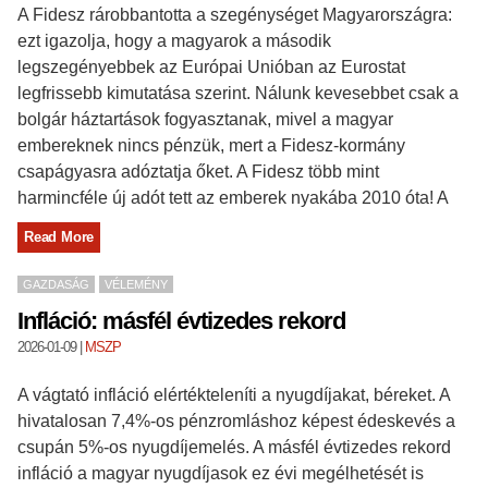
A Fidesz rárobbantotta a szegénységet Magyarországra:
ezt igazolja, hogy a magyarok a második
legszegényebbek az Európai Unióban az Eurostat
legfrissebb kimutatása szerint. Nálunk kevesebbet csak a
bolgár háztartások fogyasztanak, mivel a magyar
embereknek nincs pénzük, mert a Fidesz-kormány
csapágyasra adóztatja őket. A Fidesz több mint
harmincféle új adót tett az emberek nyakába 2010 óta! A
Read More
GAZDASÁG
VÉLEMÉNY
Infláció: másfél évtizedes rekord
2026-01-09
|
MSZP
A vágtató infláció elértékteleníti a nyugdíjakat, béreket. A
hivatalosan 7,4%-os pénzromláshoz képest édeskevés a
csupán 5%-os nyugdíjemelés. A másfél évtizedes rekord
infláció a magyar nyugdíjasok ez évi megélhetését is