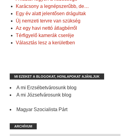
Karácsony a legnépszerűbb, de…
Egy év alatt jelentősen drágultak
Új nemzeti tervre van szükség
Az egy havi nettó átlagbérről
Térfigyelő kamerák cseréje
Választás lesz a kerületben
MI EZEKET A BLOGOKAT, HONLAPOKAT AJÁNLJUK
A mi Erzsébetvárosunk blog
A mi Józsefvárosunk blog
Magyar Szocialista Párt
ARCHÍVUM