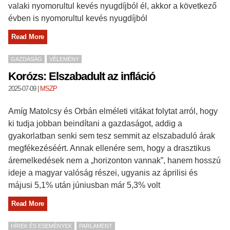
valaki nyomorultul kevés nyugdíjból él, akkor a következő
évben is nyomorultul kevés nyugdíjból
Read More
GAZDASÁG
VÉLEMÉNY
Korózs: Elszabadult az infláció
2025-07-09
|
MSZP
Amíg Matolcsy és Orbán elméleti vitákat folytat arról, hogy
ki tudja jobban beindítani a gazdaságot, addig a
gyakorlatban senki sem tesz semmit az elszabaduló árak
megfékezéséért. Annak ellenére sem, hogy a drasztikus
áremelkedések nem a „horizonton vannak”, hanem hosszú
ideje a magyar valóság részei, ugyanis az áprilisi és
májusi 5,1% után júniusban már 5,3% volt
Read More
HÍREK ÉS ESEMÉNYEK
PARLAMENT