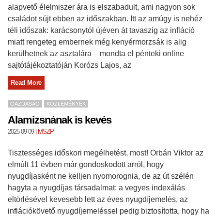
alapvető élelmiszer ára is elszabadult, ami nagyon sok
családot sújt ebben az időszakban. Itt az amúgy is nehéz
téli időszak: karácsonytól újéven át tavaszig az infláció
miatt rengeteg embernek még kenyérmorzsák is alig
kerülhetnek az asztalára – mondta el pénteki online
sajtótájékoztatóján Korózs Lajos, az
Read More
GAZDASÁG
KÖZLEMÉNYEK
Alamizsnának is kevés
2025-09-09
|
MSZP
Tisztességes időskori megélhetést, most! Orbán Viktor az
elmúlt 11 évben már gondoskodott arról, hogy
nyugdíjasként ne kelljen nyomorognia, de az út szélén
hagyta a nyugdíjas társadalmat: a vegyes indexálás
eltörlésével kevesebb lett az éves nyugdíjemelés, az
inflációkövető nyugdíjemeléssel pedig biztosította, hogy ha