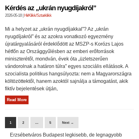
Kérdés az „ukrán nyugdíjakról”
2026-05-18
|
HirKlikk/Sztarklikk
Mi a helyzet az „ukrán nyugdíjakkal”? Az „ukrán
nyugdíjakról” és az azokra vonatkozó egyezmény
újratárgyalásáról érdeklődött az MSZP-s Korózs Lajos
hétfőn az Országgyűlésben az emberi erőforrások
miniszterétől, mondván, évek óta „üzletszerűen
vándorolnak a határon túlra” egyes szociális ellátások. A
szocialista politikus hangsúlyozta: nem a Magyarországra
költözöttektől, hanem azoktól sajnálja a támogatást, akik
fiktív bejelentések útján,
Read More
1
2
…
5
Next →
Erzsébetváros Budapest legkisebb, de legnagyobb