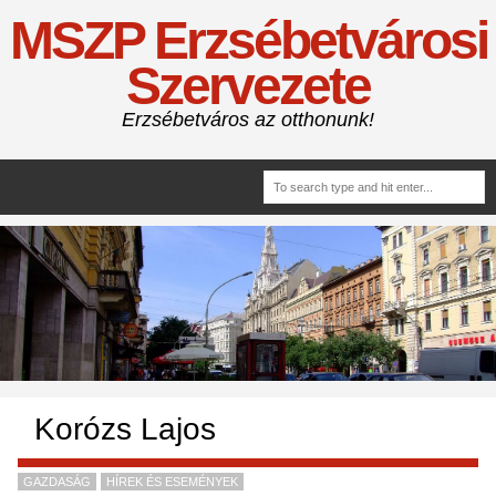
MSZP Erzsébetvárosi
Szervezete
Erzsébetváros az otthonunk!
Korózs Lajos
GAZDASÁG
HÍREK ÉS ESEMÉNYEK