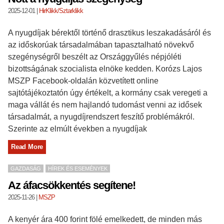
2025-12-01
|
HirKlikk/Sztarklikk
A nyugdíjak bérektől történő drasztikus leszakadásáról és
az időskorúak társadalmában tapasztalható növekvő
szegénységről beszélt az Országgyűlés népjóléti
bizottságának szocialista elnöke kedden. Korózs Lajos
MSZP Facebook-oldalán közvetített online
sajtótájékoztatón úgy értékelt, a kormány csak veregeti a
maga vállát és nem hajlandó tudomást venni az idősek
társadalmát, a nyugdíjrendszert feszítő problémákról.
Szerinte az elmúlt években a nyugdíjak
Read More
GAZDASÁG
HÍREK ÉS ESEMÉNYEK
Az áfacsökkentés segítene!
2025-11-26
|
MSZP
A kenyér ára 400 forint fölé emelkedett, de minden más