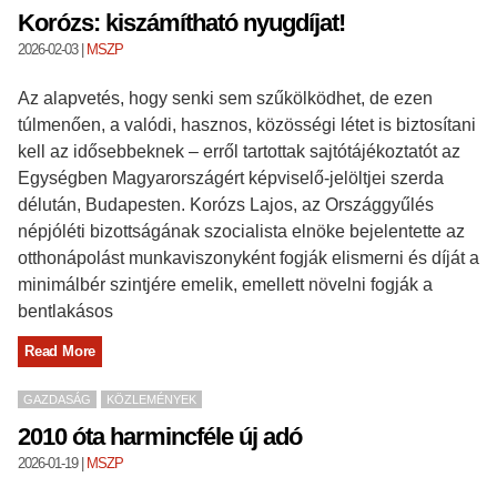
Korózs: kiszámítható nyugdíjat!
2026-02-03
|
MSZP
Az alapvetés, hogy senki sem szűkölködhet, de ezen
túlmenően, a valódi, hasznos, közösségi létet is biztosítani
kell az idősebbeknek – erről tartottak sajtótájékoztatót az
Egységben Magyarországért képviselő-jelöltjei szerda
délután, Budapesten. Korózs Lajos, az Országgyűlés
népjóléti bizottságának szocialista elnöke bejelentette az
otthonápolást munkaviszonyként fogják elismerni és díját a
minimálbér szintjére emelik, emellett növelni fogják a
bentlakásos
Read More
GAZDASÁG
KÖZLEMÉNYEK
2010 óta harmincféle új adó
2026-01-19
|
MSZP