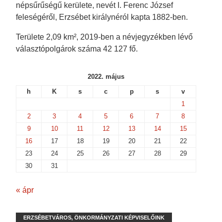
népsűrűségű kerülete, nevét I. Ferenc József
feleségéről, Erzsébet királynéról kapta 1882-ben.
Területe 2,09 km², 2019-ben a névjegyzékben lévő
választópolgárok száma 42 127 fő.
2022. május
h
K
s
c
p
s
v
1
2
3
4
5
6
7
8
9
10
11
12
13
14
15
16
17
18
19
20
21
22
23
24
25
26
27
28
29
30
31
« ápr
ERZSÉBETVÁROS, ÖNKORMÁNYZATI KÉPVISELŐINK