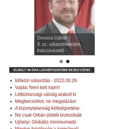
dr. Kispál Tibor
Devosa Gábor
3. sz. választókerület,
9. sz. választókerület,
alpolgármester
frakcióvezető
ELMÚLT 48 ÓRA LEGNÉPSZERŰBB BEJEGYZÉSEI
Időközi választás - 2022.06.26.
Vajda: Nem kell lopni!
Létbiztonsági válság alakult ki
Megbecsülést, ne megalázást
A bizonytalanság költségvetése
Ne csak Orbán jólétét biztosítsák
Ujhelyi: Globális minimumadó
Minden felelősség a kormányé!