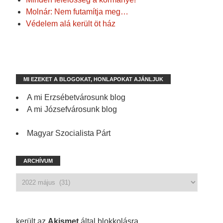
Molnár: Nem futamítja meg…
Védelem alá került öt ház
MI EZEKET A BLOGOKAT, HONLAPOKAT AJÁNLJUK
A mi Erzsébetvárosunk blog
A mi Józsefvárosunk blog
Magyar Szocialista Párt
ARCHÍVUM
1 210 spam
került az
Akismet
által blokkolásra