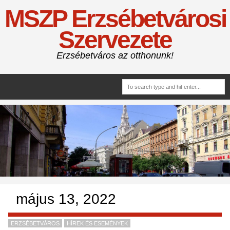
MSZP Erzsébetvárosi
Szervezete
Erzsébetváros az otthonunk!
május 13, 2022
ERZSÉBETVÁROS
HÍREK ÉS ESEMÉNYEK