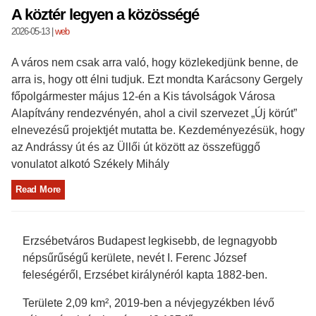
A köztér legyen a közösségé
2026-05-13
|
web
A város nem csak arra való, hogy közlekedjünk benne, de
arra is, hogy ott élni tudjuk. Ezt mondta Karácsony Gergely
főpolgármester május 12-én a Kis távolságok Városa
Alapítvány rendezvényén, ahol a civil szervezet „Új körút”
elnevezésű projektjét mutatta be. Kezdeményezésük, hogy
az Andrássy út és az Üllői út között az összefüggő
vonulatot alkotó Székely Mihály
Read More
Erzsébetváros Budapest legkisebb, de legnagyobb
népsűrűségű kerülete, nevét I. Ferenc József
feleségéről, Erzsébet királynéról kapta 1882-ben.
Területe 2,09 km², 2019-ben a névjegyzékben lévő