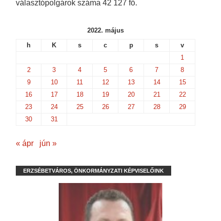
választópolgárok száma 42 127 fő.
2022. május
h
K
s
c
p
s
v
1
2
3
4
5
6
7
8
9
10
11
12
13
14
15
16
17
18
19
20
21
22
23
24
25
26
27
28
29
30
31
« ápr
jún »
ERZSÉBETVÁROS, ÖNKORMÁNYZATI KÉPVISELŐINK