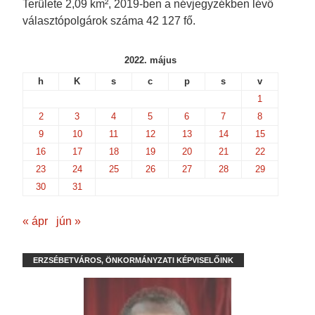
Területe 2,09 km², 2019-ben a névjegyzékben lévő
választópolgárok száma 42 127 fő.
2022. május
h
K
s
c
p
s
v
1
2
3
4
5
6
7
8
9
10
11
12
13
14
15
16
17
18
19
20
21
22
23
24
25
26
27
28
29
30
31
« ápr
jún »
ERZSÉBETVÁROS, ÖNKORMÁNYZATI KÉPVISELŐINK