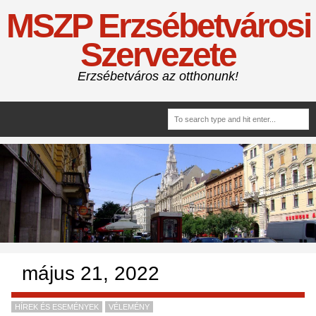
MSZP Erzsébetvárosi
Szervezete
Erzsébetváros az otthonunk!
május 21, 2022
HÍREK ÉS ESEMÉNYEK
VÉLEMÉNY