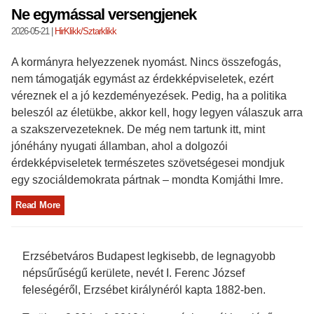
Ne egymással versengjenek
2026-05-21
|
HirKlikk/Sztarklikk
A kormányra helyezzenek nyomást. Nincs összefogás,
nem támogatják egymást az érdekképviseletek, ezért
véreznek el a jó kezdeményezések. Pedig, ha a politika
beleszól az életükbe, akkor kell, hogy legyen válaszuk arra
a szakszervezeteknek. De még nem tartunk itt, mint
jónéhány nyugati államban, ahol a dolgozói
érdekképviseletek természetes szövetségesei mondjuk
egy szociáldemokrata pártnak – mondta Komjáthi Imre.
Read More
Erzsébetváros Budapest legkisebb, de legnagyobb
népsűrűségű kerülete, nevét I. Ferenc József
feleségéről, Erzsébet királynéról kapta 1882-ben.