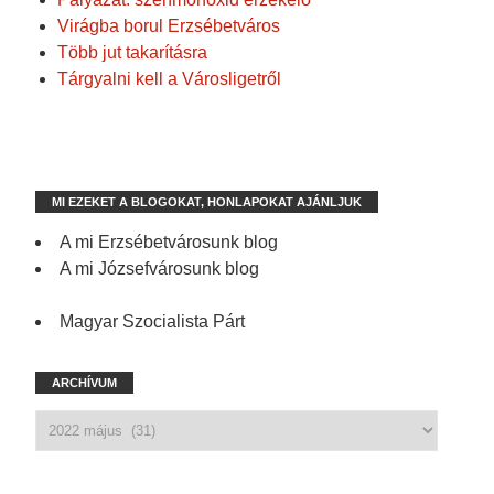
Virágba borul Erzsébetváros
Több jut takarításra
Tárgyalni kell a Városligetről
MI EZEKET A BLOGOKAT, HONLAPOKAT AJÁNLJUK
A mi Erzsébetvárosunk blog
A mi Józsefvárosunk blog
Magyar Szocialista Párt
ARCHÍVUM