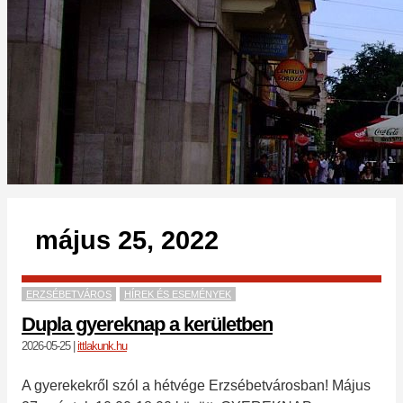
május 25, 2022
ERZSÉBETVÁROS
HÍREK ÉS ESEMÉNYEK
Dupla gyereknap a kerületben
2026-05-25
|
ittlakunk.hu
A gyerekekről szól a hétvége Erzsébetvárosban! Május