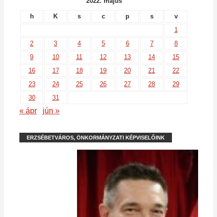
2022. május
h
K
s
c
p
s
v
1
2
3
4
5
6
7
8
9
10
11
12
13
14
15
16
17
18
19
20
21
22
23
24
25
26
27
28
29
30
31
« ápr
jún »
ERZSÉBETVÁROS, ÖNKORMÁNYZATI KÉPVISELŐINK