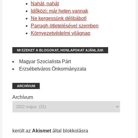
Nahát, nahát
Időközi: már heten vannak
Ne kergessünk délibábot!
Parragh ötletelésével szemben
Környezetvédelmi világnap
MI EZEKET A BLOGOKAT, HONLAPOKAT AJÁNLJUK
Magyar Szocialista Párt
Erzsébetváros Önkormányzata
ARCHÍVUM
Archívum
1 213 spam
került az
Akismet
által blokkolásra