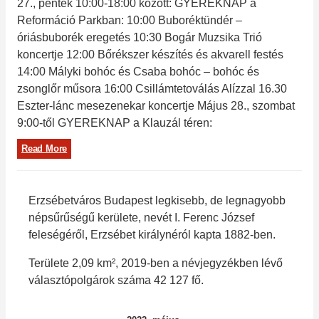
27., péntek 10:00-18:00 között: GYEREKNAP a
Reformáció Parkban: 10:00 Buboréktündér –
óriásbuborék eregetés 10:30 Bogár Muzsika Trió
koncertje 12:00 Bőrékszer készítés és akvarell festés
14:00 Mályki bohóc és Csaba bohóc – bohóc és
zsonglőr műsora 16:00 Csillámtetoválás Alízzal 16.30
Eszter-lánc mesezenekar koncertje Május 28., szombat
9:00-től GYEREKNAP a Klauzál téren:
Read More
Erzsébetváros Budapest legkisebb, de legnagyobb
népsűrűségű kerülete, nevét I. Ferenc József
feleségéről, Erzsébet királynéról kapta 1882-ben.
Területe 2,09 km², 2019-ben a névjegyzékben lévő
választópolgárok száma 42 127 fő.