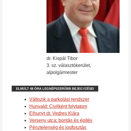
dr. Kispál Tibor
3. sz. választókerület,
alpolgármester
ELMÚLT 48 ÓRA LEGNÉPSZERŰBB BEJEGYZÉSEI
Változik a parkolási rendszer
Hunvald: Civilként folytatom
Elhunyt dr. Vedres Klára
Verseny utca: bontás és építés
Pénztelenség és jogfosztás