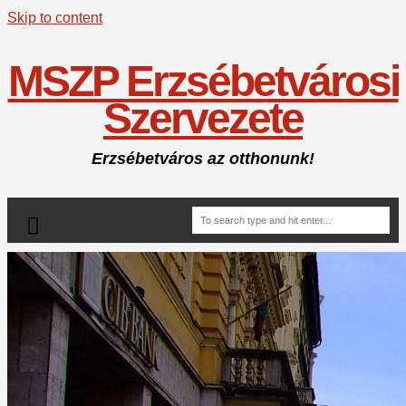
Skip to content
MSZP Erzsébetvárosi
Szervezete
Erzsébetváros az otthonunk!