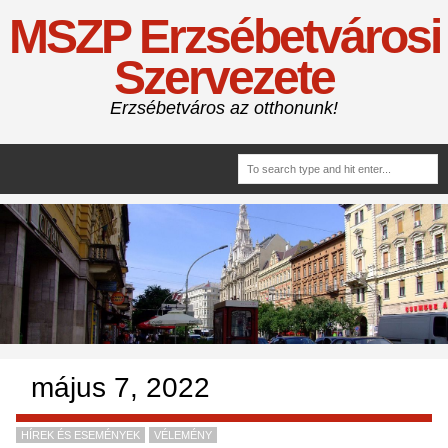
MSZP Erzsébetvárosi
Szervezete
Erzsébetváros az otthonunk!
május 7, 2022
HÍREK ÉS ESEMÉNYEK
VÉLEMÉNY