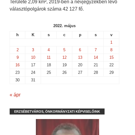
Területe 2,09 km², 2019-ben a névjegyzékben lévő
választópolgárok száma 42 127 fő.
2022. május
h
K
s
c
p
s
v
1
2
3
4
5
6
7
8
9
10
11
12
13
14
15
16
17
18
19
20
21
22
23
24
25
26
27
28
29
30
31
« ápr
ERZSÉBETVÁROS, ÖNKORMÁNYZATI KÉPVISELŐINK