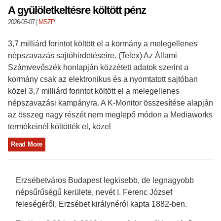
A gyűlöletkeltésre költött pénz
2026-05-07
|
MSZP
3,7 milliárd forintot költött el a kormány a melegellenes
népszavazás sajtóhirdetéseire. (Telex) Az Állami
Számvevőszék honlapján közzétett adatok szerint a
kormány csak az elektronikus és a nyomtatott sajtóban
közel 3,7 milliárd forintot költött el a melegellenes
népszavazási kampányra. A K-Monitor összesítése alapján
az összeg nagy részét nem meglepő módon a Mediaworks
termékeinél költötték el, közel
Read More
Erzsébetváros Budapest legkisebb, de legnagyobb
népsűrűségű kerülete, nevét I. Ferenc József
feleségéről, Erzsébet királynéról kapta 1882-ben.