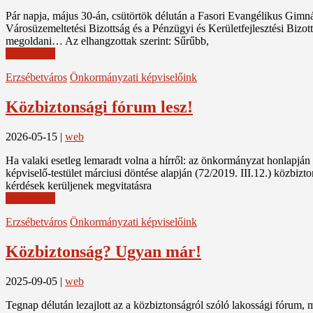
Pár napja, május 30-án, csütörtök délután a Fasori Evangélikus Gimn
Városüzemeltetési Bizottság és a Pénzügyi és Kerületfejlesztési Bizott
megoldani… Az elhangzottak szerint: Sűrűbb,
Read More
Erzsébetváros
Önkormányzati képviselőink
Közbiztonsági fórum lesz!
2026-05-15
|
web
Ha valaki esetleg lemaradt volna a hírről: az önkormányzat honlapján u
képviselő-testület márciusi döntése alapján (72/2019. III.12.) közbiz
kérdések kerüljenek megvitatásra
Read More
Erzsébetváros
Önkormányzati képviselőink
Közbiztonság? Ugyan már!
2025-09-05
|
web
Tegnap délután lezajlott az a közbiztonságról szóló lakossági fórum, 