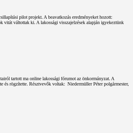
illapítási pilot projekt. A beavatkozás eredményeket hozott:
 vitát váltottak ki. A lakossági visszajelzések alapján igyekeztünk
atairól tartott ma online lakossági fórumot az önkormányzat. A
e és rögzítette. Résztvevők voltak: Niedermüller Péter polgármester,