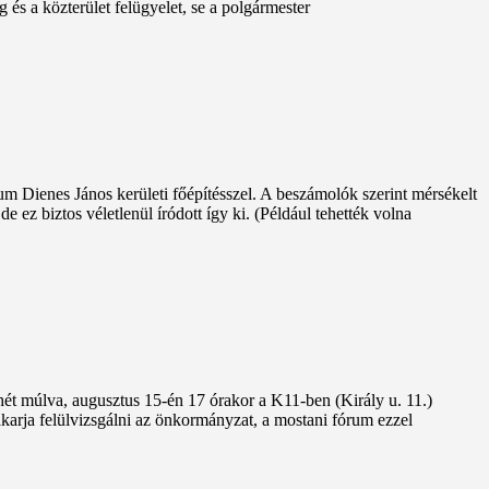
 és a közterület felügyelet, se a polgármester
rum Dienes János kerületi főépítésszel. A beszámolók szerint mérsékelt
 ez biztos véletlenül íródott így ki. (Például tehették volna
t hét múlva, augusztus 15-én 17 órakor a K11-ben (Király u. 11.)
karja felülvizsgálni az önkormányzat, a mostani fórum ezzel