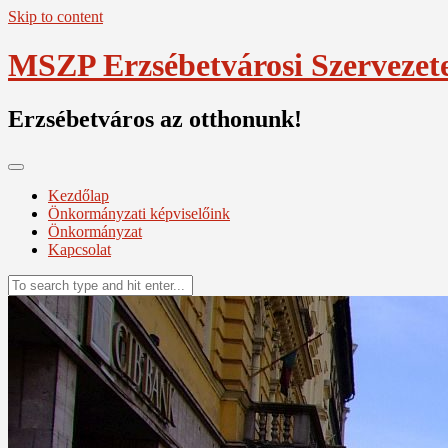
Skip to content
MSZP Erzsébetvárosi Szervezet
Erzsébetváros az otthonunk!
Kezdőlap
Önkormányzati képviselőink
Önkormányzat
Kapcsolat