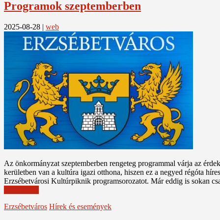
Programok szeptemberben
2025-08-28
|
web
Az önkormányzat szeptemberben rengeteg programmal várja az érdekl
kerületben van a kultúra igazi otthona, hiszen ez a negyed régóta hí
Erzsébetvárosi Kultúrpiknik programsorozatot. Már eddig is sokan csa
Read More
Erzsébetváros
Hírek és események