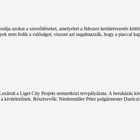
osítja azokat a szerződéseket, amelyeket a fideszes kerületvezetés kötöt
elyek nem fedik a valóságot, viszont azt sugalmazzák, hogy a piaccal ka
Lezárult a Liget City Projekt nemzetközi tervpályázata. A beruházás kiv
iket a kivitelezőnek. Résztvevők: Niedermüller Péter polgármester Daróc