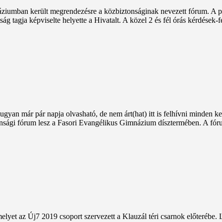
áziumban került megrendezésre a közbiztonságinak nevezett fórum. A po
ság tagja képviselte helyette a Hivatalt. A közel 2 és fél órás kérdések
gyan már pár napja olvasható, de nem árt(hat) itt is felhívni minden ke
tonsági fórum lesz a Fasori Evangélikus Gimnázium dísztermében. A fóru
melyet az Új7 2019 csoport szervezett a Klauzál téri csarnok előterébe