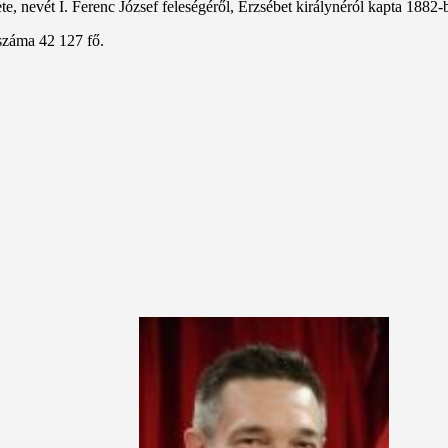
, nevét I. Ferenc József feleségéről, Erzsébet királynéról kapta 1882-
száma 42 127 fő.