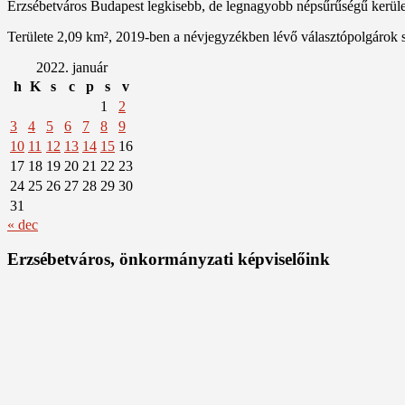
Erzsébetváros Budapest legkisebb, de legnagyobb népsűrűségű kerülete
Területe 2,09 km², 2019-ben a névjegyzékben lévő választópolgárok 
2022. január
h
K
s
c
p
s
v
1
2
3
4
5
6
7
8
9
10
11
12
13
14
15
16
17
18
19
20
21
22
23
24
25
26
27
28
29
30
31
« dec
Erzsébetváros, önkormányzati képviselőink