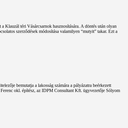
t a Klauzál téri Vásárcsarnok hasznosítására. A döntés után olyan
pcsolatos szerződések módosítása valamilyen “mutyit” takar. Ezt a
itelezője bemutatja a lakosság számára a pályázatra beérkezett
zi Ferenc okl. építész, az IDPM Consultant Kft. ügyvezetője Sólyom