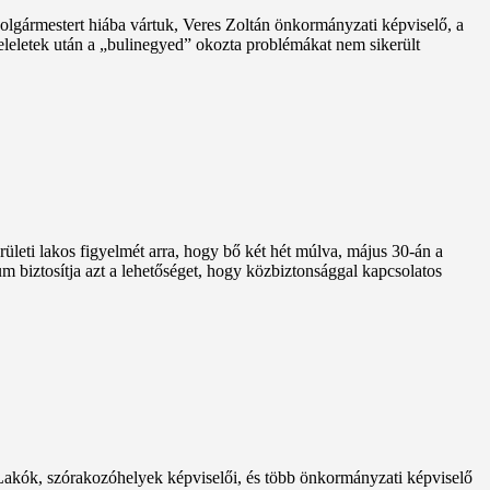
lgármestert hiába vártuk, Veres Zoltán önkormányzati képviselő, a
-feleletek után a „bulinegyed” okozta problémákat nem sikerült
rületi lakos figyelmét arra, hogy bő két hét múlva, május 30-án a
m biztosítja azt a lehetőséget, hogy közbiztonsággal kapcsolatos
. Lakók, szórakozóhelyek képviselői, és több önkormányzati képviselő