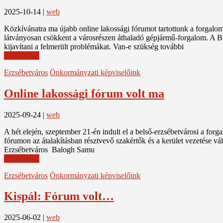
2025-10-14
|
web
Közkívánatra ma újabb online lakossági fórumot tartottunk a forgalomc
látványosan csökkent a városrészen áthaladó gépjármű-forgalom. A BKK á
kijavítani a felmerült problémákat. Van-e szükség további
Read More
Erzsébetváros
Önkormányzati képviselőink
Online lakossági fórum volt ma
2025-09-24
|
web
A hét elején, szeptember 21-én indult el a belső-erzsébetvárosi a forg
fórumon az átalakításban résztvevő szakértők és a kerület vezetése v
Erzsébetváros Balogh Samu
Read More
Erzsébetváros
Önkormányzati képviselőink
Kispál: Fórum volt…
2025-06-02
|
web