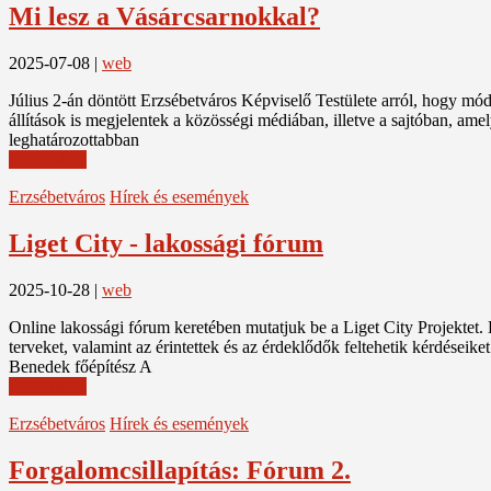
Mi lesz a Vásárcsarnokkal?
2025-07-08
|
web
Július 2-án döntött Erzsébetváros Képviselő Testülete arról, hogy mód
állítások is megjelentek a közösségi médiában, illetve a sajtóban, am
leghatározottabban
Read More
Erzsébetváros
Hírek és események
Liget City - lakossági fórum
2025-10-28
|
web
Online lakossági fórum keretében mutatjuk be a Liget City Projektet. 
terveket, valamint az érintettek és az érdeklődők feltehetik kérdése
Benedek főépítész A
Read More
Erzsébetváros
Hírek és események
Forgalomcsillapítás: Fórum 2.