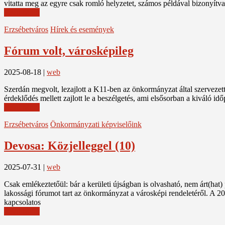
vitatta meg az egyre csak romló helyzetet, számos példával bizonyítva 
Read More
Erzsébetváros
Hírek és események
Fórum volt, városképileg
2025-08-18
|
web
Szerdán megvolt, lezajlott a K11-ben az önkormányzat által szervezett,
érdeklődés mellett zajlott le a beszélgetés, ami elsősorban a kiváló i
Read More
Erzsébetváros
Önkormányzati képviselőink
Devosa: Közjelleggel (10)
2025-07-31
|
web
Csak emlékeztetőül: bár a kerületi újságban is olvasható, nem árt(hat)
lakossági fórumot tart az önkormányzat a városképi rendeletéről. A 2
kapcsolatos
Read More