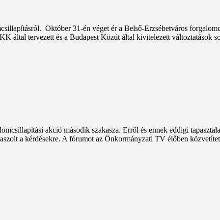
sillapításról. Október 31-én véget ér a Belső-Erzsébetváros forgalomcs
ltal tervezett és a Budapest Közút által kivitelezett változtatások sok
alomcsillapítási akció második szakasza. Erről és ennek eddigi tapasztal
álaszolt a kérdésekre. A fórumot az Önkormányzati TV élőben közvetített