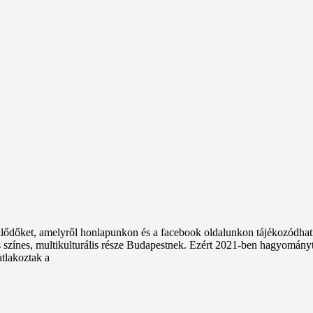
ődőket, amelyről honlapunkon és a facebook oldalunkon tájékozódhatn
res színes, multikulturális része Budapestnek. Ezért 2021-ben hagyomán
tlakoztak a