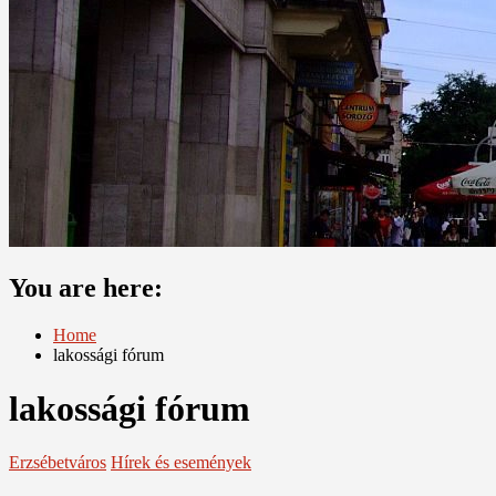
You are here:
Home
lakossági fórum
lakossági fórum
Erzsébetváros
Hírek és események