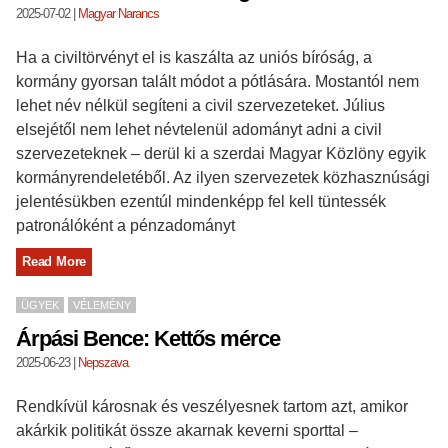
2025-07-02
|
Magyar Narancs
Ha a civiltörvényt el is kaszálta az uniós bíróság, a
kormány gyorsan talált módot a pótlására. Mostantól nem
lehet név nélkül segíteni a civil szervezeteket. Július
elsejétől nem lehet névtelenül adományt adni a civil
szervezeteknek – derül ki a szerdai Magyar Közlöny egyik
kormányrendeletéből. Az ilyen szervezetek közhasznúsági
jelentésükben ezentúl mindenképp fel kell tüntessék
patronálóként a pénzadományt
Read More
ÜGYEK
VÉLEMÉNY
Árpási Bence: Kettős mérce
2025-06-23
|
Nepszava
Rendkívül károsnak és veszélyesnek tartom azt, amikor
akárkik politikát össze akarnak keverni sporttal –