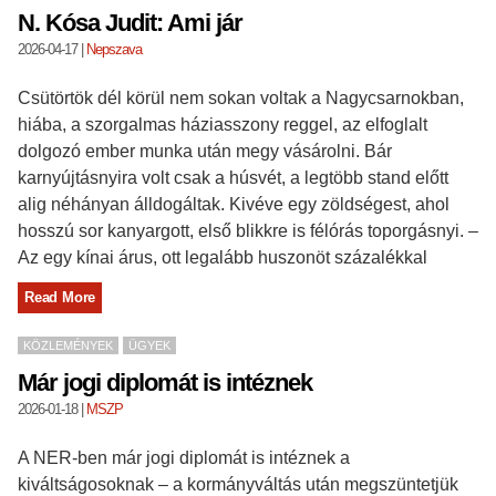
N. Kósa Judit: Ami jár
2026-04-17
|
Nepszava
Csütörtök dél körül nem sokan voltak a Nagycsarnokban,
hiába, a szorgalmas háziasszony reggel, az elfoglalt
dolgozó ember munka után megy vásárolni. Bár
karnyújtásnyira volt csak a húsvét, a legtöbb stand előtt
alig néhányan álldogáltak. Kivéve egy zöldségest, ahol
hosszú sor kanyargott, első blikkre is félórás toporgásnyi. –
Az egy kínai árus, ott legalább huszonöt százalékkal
Read More
KÖZLEMÉNYEK
ÜGYEK
Már jogi diplomát is intéznek
2026-01-18
|
MSZP
A NER-ben már jogi diplomát is intéznek a
kiváltságosoknak – a kormányváltás után megszüntetjük