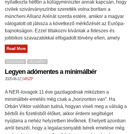
nyilatkozta hétfőn a külügyminiszter annak kapcsán, hogy
civilek szivárványszínbe szerették volna borítani a
müncheni Allianz Arénát szerda estére, amikor a magyar
válogatott ott játssza a következő mérkőzését az Európa-
bajnokságon. Ezzel tiltakozni kívántak a fideszes és
jobbikos szavazatokkal elfogadott törvény ellen, amely
Read More
GAZDASÁG
VÉLEMÉNY
Legyen adómentes a minimálbér
2025-06-12
|
MSZP
A NER-lovagok 11 éve gazdagodnak miközben a
minimálbér-emelés még csak a „horizonton van”. Ha
Orbán Viktor valóban tudná, hogyan viseli meg a válság a
bérből és fizetésből élőket, akkor érdemi segítséget
nyújtana a nehéz helyzetben lévőknek. Ehelyett azonban
arról beszél, hogy a legalacsonyabb bérek emelése még