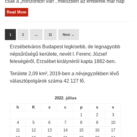
csak a „horizonton van”, miközben az emberek már nap
Read More
1
2
…
11
Next →
Erzsébetváros Budapest legkisebb, de legnagyobb
népsűrűségű kerülete, nevét I. Ferenc József
feleségéről, Erzsébet királynéról kapta 1882-ben.
Területe 2,09 km², 2019-ben a névjegyzékben lévő
választópolgárok száma 42 127 fő.
2022. július
h
K
s
c
p
s
v
1
2
3
4
5
6
7
8
9
10
11
12
13
14
15
16
17