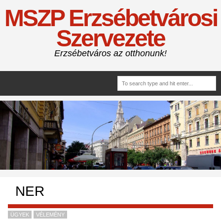
MSZP Erzsébetvárosi
Szervezete
Erzsébetváros az otthonunk!
NER
ÜGYEK
VÉLEMÉNY