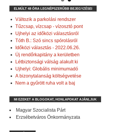
ELMÚLT 48 ÓRA LEGNÉPSZERŰBB BEJEGYZÉSEI
Változik a parkolási rendszer
Tűzcsap, vízcsap - vízosztó pont
Ujhelyi az időközi választásról
Tóth B.: Szó sincs spórolásról
Időközi választás - 2022.06.26.
Új rendőrkapitány a kerületben
Létbiztonsági válság alakult ki
Ujhelyi: Globális minimumadó
A bizonytalanság költségvetése
Nem a gyűrött ruha volt a baj
MI EZEKET A BLOGOKAT, HONLAPOKAT AJÁNLJUK
Magyar Szocialista Párt
Erzsébetváros Önkormányzata