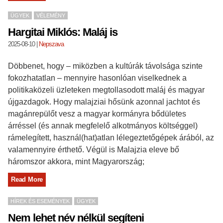
ÜGYEK
VÉLEMÉNY
Hargitai Miklós: Maláj is
2025-08-10
|
Nepszava
Döbbenet, hogy – miközben a kultúrák távolsága szinte
fokozhatatlan – mennyire hasonlóan viselkednek a
politikaközeli üzleteken megtollasodott maláj és magyar
újgazdagok. Hogy malajziai hősünk azonnal jachtot és
magánrepülőt vesz a magyar kormányra bődületes
árréssel (és annak megfelelő alkotmányos költséggel)
rámelegített, használ(hat)atlan lélegeztetőgépek árából, az
valamennyire érthető. Végül is Malajzia eleve bő
háromszor akkora, mint Magyarország;
Read More
HÍREK ÉS ESEMÉNYEK
ÜGYEK
Nem lehet név nélkül segíteni