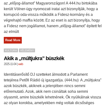
az „előjog-államot” Magyarországon! A 444.hu birtokába
került Völner-ügy nyomozati iratai azt bizonyítják, hogy a
korrupció oda-vissza működik a Fidesz-kormány és a
végrehajtó maffia között. Ez az eset is azt bizonyítja, hogy
a Fidesz nem jogállamot, hanem „előjog-államot” épített fel
az elmúlt
Read More
KULTÚRA
VÉLEMÉNY
Akik a „múltjukra” büszkék
2025-11-04
|
web
Identitáserősítő DJ szetteket álmodott a Parlament
tetejérea Petőfi Rádió új igazgatója. (444.hu) A „múltjukra”
azok büszkék, akiknek a jelenjében nincs semmi
előremutató. Azok, akik nem csináltak soha semmi
olyasmit, amire büszkék lehetnének. Ők nyúlkálnak vissza
az olyan korokba, amelyekben még voltak dicsőséges