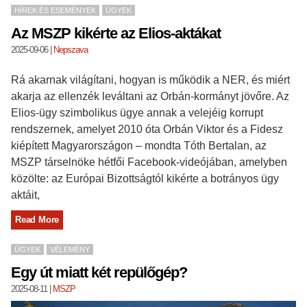
HÍREK ÉS ESEMÉNYEK
ÜGYEK
Az MSZP kikérte az Elios-aktákat
2025-09-06
|
Nepszava
Rá akarnak világítani, hogyan is működik a NER, és miért
akarja az ellenzék leváltani az Orbán-kormányt jövőre. Az
Elios-ügy szimbolikus ügye annak a velejéig korrupt
rendszernek, amelyet 2010 óta Orbán Viktor és a Fidesz
kiépített Magyarországon – mondta Tóth Bertalan, az
MSZP társelnöke hétfői Facebook-videójában, amelyben
közölte: az Európai Bizottságtól kikérte a botrányos ügy
aktáit,
Read More
ÜGYEK
VÉLEMÉNY
Egy út miatt két repülőgép?
2025-08-11
|
MSZP