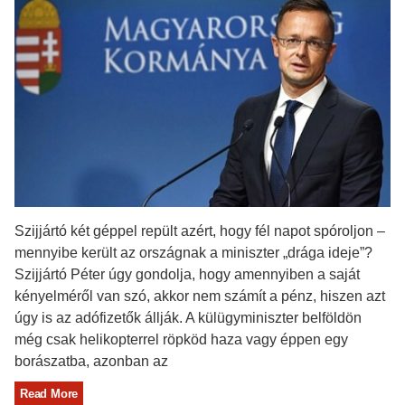
Szijjártó két géppel repült azért, hogy fél napot spóroljon –
mennyibe került az országnak a miniszter „drága ideje”?
Szijjártó Péter úgy gondolja, hogy amennyiben a saját
kényelméről van szó, akkor nem számít a pénz, hiszen azt
úgy is az adófizetők állják. A külügyminiszter belföldön
még csak helikopterrel röpköd haza vagy éppen egy
borászatba, azonban az
Read More