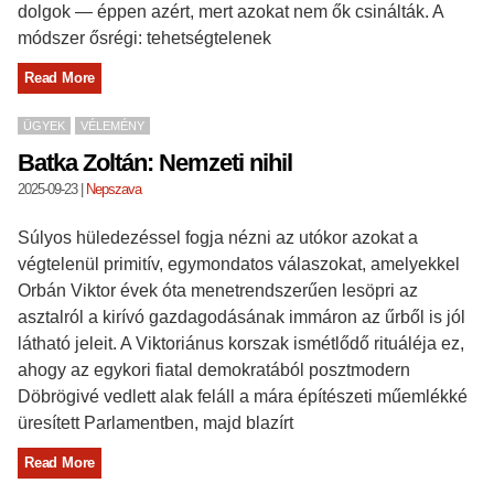
dolgok — éppen azért, mert azokat nem ők csinálták. A
módszer ősrégi: tehetségtelenek
Read More
ÜGYEK
VÉLEMÉNY
Batka Zoltán: Nemzeti nihil
2025-09-23
|
Nepszava
Súlyos hüledezéssel fogja nézni az utókor azokat a
végtelenül primitív, egymondatos válaszokat, amelyekkel
Orbán Viktor évek óta menetrendszerűen lesöpri az
asztalról a kirívó gazdagodásának immáron az űrből is jól
látható jeleit. A Viktoriánus korszak ismétlődő rituáléja ez,
ahogy az egykori fiatal demokratából posztmodern
Döbrögivé vedlett alak feláll a mára építészeti műemlékké
üresített Parlamentben, majd blazírt
Read More