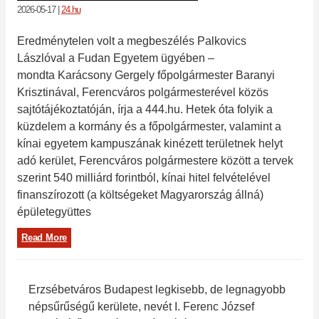
2026-05-17
|
24.hu
Eredménytelen volt a megbeszélés Palkovics
Lászlóval a Fudan Egyetem ügyében –
mondta Karácsony Gergely főpolgármester Baranyi
Krisztinával, Ferencváros polgármesterével közös
sajtótájékoztatóján, írja a 444.hu. Hetek óta folyik a
küzdelem a kormány és a főpolgármester, valamint a
kínai egyetem kampuszának kinézett területnek helyt
adó kerület, Ferencváros polgármestere között a tervek
szerint 540 milliárd forintból, kínai hitel felvételével
finanszírozott (a költségeket Magyarország állná)
épületegyüttes
Read More
Erzsébetváros Budapest legkisebb, de legnagyobb
népsűrűségű kerülete, nevét I. Ferenc József