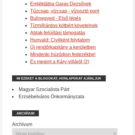
Emléktábla Garas Dezsőnek
Tűzcsap, vízcsap - vízosztó pont
Bulinegyed - Első lépés
Tízmilliárdos kötbért követelnek
Ablak-felújítási támogatás
Hunvald: Civilként folytatom
Új rendőrkapitány a kerületben
Mindenki húzódjon fedezékbe!
És megint a Káry-villáról (2)
MI EZEKET A BLOGOKAT, HONLAPOKAT AJÁNLJUK
Magyar Szocialista Párt
Erzsébetváros Önkormányzata
ARCHÍVUM
Archívum