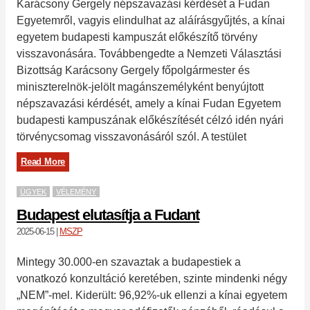
Karácsony Gergely népszavazási kérdését a Fudan
Egyetemről, vagyis elindulhat az aláírásgyűjtés, a kínai
egyetem budapesti kampuszát előkészítő törvény
visszavonására. Továbbengedte a Nemzeti Választási
Bizottság Karácsony Gergely főpolgármester és
miniszterelnök-jelölt magánszemélyként benyújtott
népszavazási kérdését, amely a kínai Fudan Egyetem
budapesti kampuszának előkészítését célzó idén nyári
törvénycsomag visszavonásáról szól. A testület
Read More
ÜGYEK
VÉLEMÉNY
Budapest elutasítja a Fudant
2025-06-15
|
MSZP
Mintegy 30.000-en szavaztak a budapestiek a
vonatkozó konzultáció keretében, szinte mindenki négy
„NEM”-mel. Kiderült: 96,92%-uk ellenzi a kínai egyetem