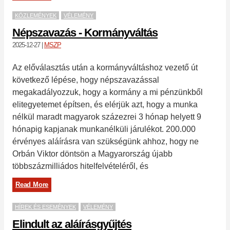
KÖZLEMÉNYEK
VÉLEMÉNY
Népszavazás - Kormányváltás
2025-12-27
|
MSZP
Az előválasztás után a kormányváltáshoz vezető út
következő lépése, hogy népszavazással
megakadályozzuk, hogy a kormány a mi pénzünkből
elitegyetemet építsen, és elérjük azt, hogy a munka
nélkül maradt magyarok százezrei 3 hónap helyett 9
hónapig kapjanak munkanélküli járulékot. 200.000
érvényes aláírásra van szükségünk ahhoz, hogy ne
Orbán Viktor döntsön a Magyarország újabb
többszázmilliádos hitelfelvételéről, és
Read More
HÍREK ÉS ESEMÉNYEK
VÉLEMÉNY
Elindult az aláírásgyűjtés