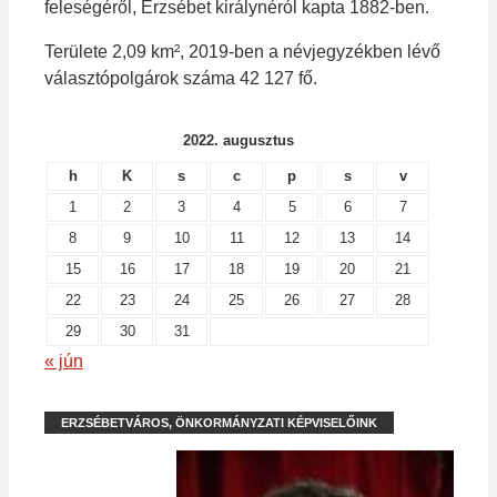
feleségéről, Erzsébet királynéról kapta 1882-ben.
Területe 2,09 km², 2019-ben a névjegyzékben lévő
választópolgárok száma 42 127 fő.
2022. augusztus
h
K
s
c
p
s
v
1
2
3
4
5
6
7
8
9
10
11
12
13
14
15
16
17
18
19
20
21
22
23
24
25
26
27
28
29
30
31
« jún
ERZSÉBETVÁROS, ÖNKORMÁNYZATI KÉPVISELŐINK