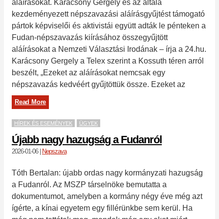
aláírásokat. Karácsony Gergely és az általa
kezdeményezett népszavazási aláírásgyűjtést támogató
pártok képviselői és aktivistái együtt adták le pénteken a
Fudan-népszavazás kiírásához összegyűjtött
aláírásokat a Nemzeti Választási Irodának – írja a 24.hu.
Karácsony Gergely a Telex szerint a Kossuth téren arról
beszélt, „Ezeket az aláírásokat nemcsak egy
népszavazás kedvéért gyűjtöttük össze. Ezeket az
Read More
HÍREK ÉS ESEMÉNYEK
ÜGYEK
Újabb nagy hazugság a Fudanról
2026-01-06
|
Nepszava
Tóth Bertalan: újabb ordas nagy kormányzati hazugság
a Fudanról. Az MSZP társelnöke bemutatta a
dokumentumot, amelyben a kormány négy éve még azt
ígérte, a kínai egyetem egy fillérünkbe sem kerül. Ha