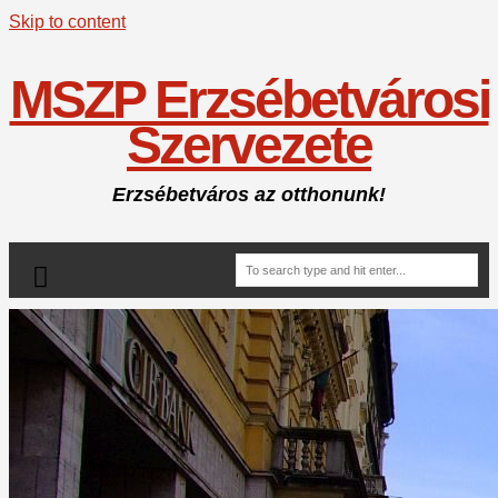
Skip to content
MSZP Erzsébetvárosi
Szervezete
Erzsébetváros az otthonunk!