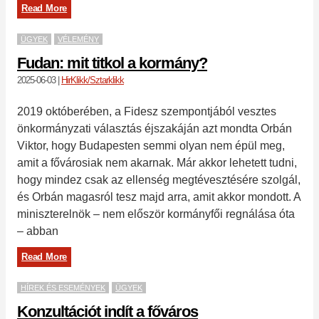
Read More
ÜGYEK
VÉLEMÉNY
Fudan: mit titkol a kormány?
2025-06-03
|
HirKlikk/Sztarklikk
2019 októberében, a Fidesz szempontjából vesztes
önkormányzati választás éjszakáján azt mondta Orbán
Viktor, hogy Budapesten semmi olyan nem épül meg,
amit a fővárosiak nem akarnak. Már akkor lehetett tudni,
hogy mindez csak az ellenség megtévesztésére szolgál,
és Orbán magasról tesz majd arra, amit akkor mondott. A
miniszterelnök – nem először kormányfői regnálása óta
– abban
Read More
HÍREK ÉS ESEMÉNYEK
ÜGYEK
Konzultációt indít a főváros