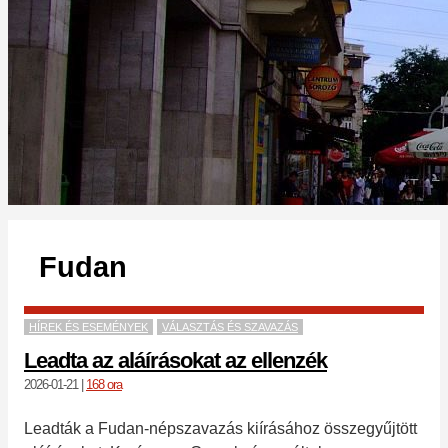
Fudan
HÍREK ÉS ESEMÉNYEK
VÁLASZTÁS ÉS SZAVAZÁS
Leadta az aláírásokat az ellenzék
2026-01-21
|
168 ora
Leadták a Fudan-népszavazás kiírásához összegyűjtött