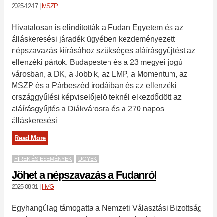
2025-12-17
|
MSZP
Hivatalosan is elindították a Fudan Egyetem és az
álláskeresési járadék ügyében kezdeményezett
népszavazás kiírásához szükséges aláírásgyűjtést az
ellenzéki pártok. Budapesten és a 23 megyei jogú
városban, a DK, a Jobbik, az LMP, a Momentum, az
MSZP és a Párbeszéd irodáiban és az ellenzéki
országgyűlési képviselőjelölteknél elkezdődött az
aláírásgyűjtés a Diákvárosra és a 270 napos
álláskeresési
Read More
HÍREK ÉS ESEMÉNYEK
ÜGYEK
Jöhet a népszavazás a Fudanról
2025-08-31
|
HVG
Egyhangúlag támogatta a Nemzeti Választási Bizottság