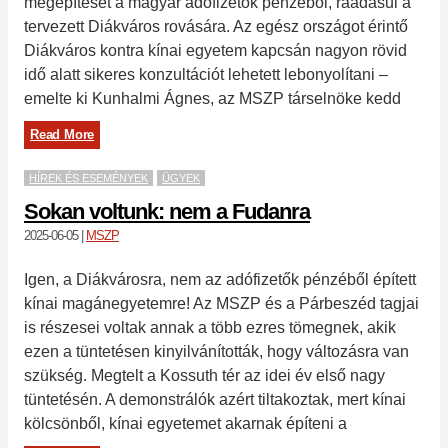
megépítését a magyar adófizetők pénzéből, ráadásul a
tervezett Diákváros rovására. Az egész országot érintő
Diákváros kontra kínai egyetem kapcsán nagyon rövid
idő alatt sikeres konzultációt lehetett lebonyolítani –
emelte ki Kunhalmi Ágnes, az MSZP társelnöke kedd
Read More
HÍREK ÉS ESEMÉNYEK
ÜGYEK
Sokan voltunk: nem a Fudanra
2025-06-05
|
MSZP
Igen, a Diákvárosra, nem az adófizetők pénzéből épített
kínai magánegyetemre! Az MSZP és a Párbeszéd tagjai
is részesei voltak annak a több ezres tömegnek, akik
ezen a tüntetésen kinyilvánították, hogy változásra van
szükség. Megtelt a Kossuth tér az idei év első nagy
tüntetésén. A demonstrálók azért tiltakoztak, mert kínai
kölcsönből, kínai egyetemet akarnak építeni a