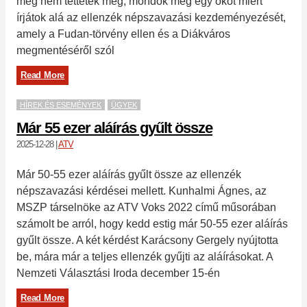
még nem tettétek meg, mondok még egy okot miért
írjátok alá az ellenzék népszavazási kezdeményezését,
amely a Fudan-törvény ellen és a Diákváros
megmentéséről szól
Read More
HÍREK ÉS ESEMÉNYEK
ÜGYEK
Már 55 ezer aláírás gyűlt össze
2025-12-28
|
ATV
Már 50-55 ezer aláírás gyűlt össze az ellenzék
népszavazási kérdései mellett. Kunhalmi Ágnes, az
MSZP társelnöke az ATV Voks 2022 című műsorában
számolt be arról, hogy kedd estig már 50-55 ezer aláírás
gyűlt össze. A két kérdést Karácsony Gergely nyújtotta
be, mára már a teljes ellenzék gyűjti az aláírásokat. A
Nemzeti Választási Iroda december 15-én
Read More