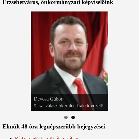
Erzsébetváros, önkormányzati képviselőink
Devosa Gábor
9. sz. választókerület, frakcióvezető
Elmúlt 48 óra legnépszerűbb bejegyzései
Ráday-emlékfa a Király utcában