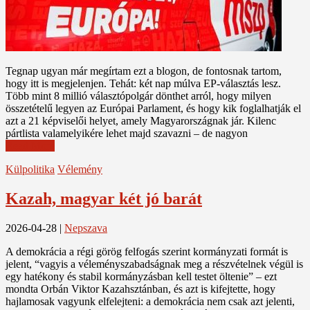
Tegnap ugyan már megírtam ezt a blogon, de fontosnak tartom,
hogy itt is megjelenjen. Tehát: két nap múlva EP-választás lesz.
Több mint 8 millió választópolgár dönthet arról, hogy milyen
összetételű legyen az Európai Parlament, és hogy kik foglalhatják el
azt a 21 képviselői helyet, amely Magyarországnak jár. Kilenc
pártlista valamelyikére lehet majd szavazni – de nagyon
Read More
Külpolitika
Vélemény
Kazah, magyar két jó barát
2026-04-28
|
Nepszava
A demokrácia a régi görög felfogás szerint kormányzati formát is
jelent, “vagyis a véleményszabadságnak meg a részvételnek végül is
egy hatékony és stabil kormányzásban kell testet öltenie” – ezt
mondta Orbán Viktor Kazahsztánban, és azt is kifejtette, hogy
hajlamosak vagyunk elfelejteni: a demokrácia nem csak azt jelenti,