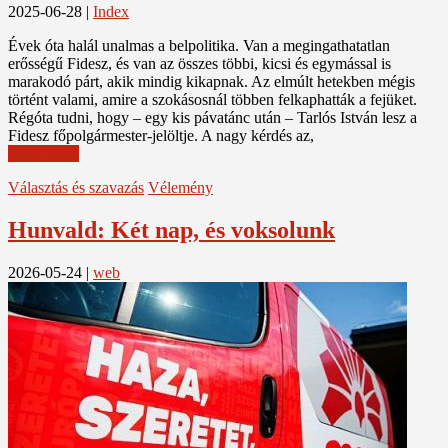
2025-06-28
|
Index
Évek óta halál unalmas a belpolitika. Van a megingathatatlan
erősségű Fidesz, és van az összes többi, kicsi és egymással is
marakodó párt, akik mindig kikapnak. Az elmúlt hetekben mégis
történt valami, amire a szokásosnál többen felkaphatták a fejüket.
Régóta tudni, hogy – egy kis pávatánc után – Tarlós István lesz a
Fidesz főpolgármester-jelöltje. A nagy kérdés az,
Read More
Választás és szavazás
Vélemény
Hunvald: Két nap, és voksolunk
2026-05-24
|
web