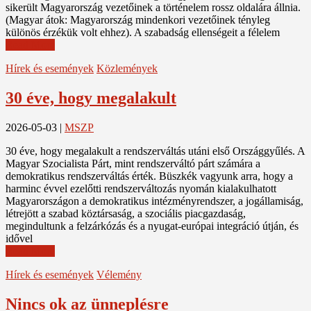
sikerült Magyarország vezetőinek a történelem rossz oldalára állnia.
(Magyar átok: Magyarország mindenkori vezetőinek tényleg
különös érzékük volt ehhez). A szabadság ellenségeit a félelem
Read More
Hírek és események
Közlemények
30 éve, hogy megalakult
2026-05-03
|
MSZP
30 éve, hogy megalakult a rendszerváltás utáni első Országgyűlés. A
Magyar Szocialista Párt, mint rendszerváltó párt számára a
demokratikus rendszerváltás érték. Büszkék vagyunk arra, hogy a
harminc évvel ezelőtti rendszerváltozás nyomán kialakulhatott
Magyarországon a demokratikus intézményrendszer, a jogállamiság,
létrejött a szabad köztársaság, a szociális piacgazdaság,
megindultunk a felzárkózás és a nyugat-európai integráció útján, és
idővel
Read More
Hírek és események
Vélemény
Nincs ok az ünneplésre