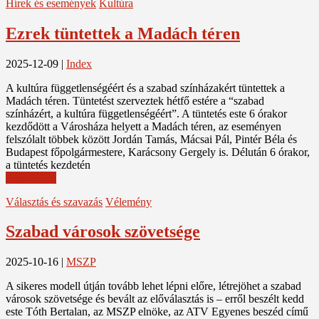
Hírek és események
Kultúra
Ezrek tüntettek a Madách téren
2025-12-09
|
Index
A kultúra függetlenségéért és a szabad színházakért tüntettek a
Madách téren. Tüntetést szerveztek hétfő estére a “szabad
színházért, a kultúra függetlenségéért”. A tüntetés este 6 órakor
kezdődött a Városháza helyett a Madách téren, az eseményen
felszólalt többek között Jordán Tamás, Mácsai Pál, Pintér Béla és
Budapest főpolgármestere, Karácsony Gergely is. Délután 6 órakor,
a tüntetés kezdetén
Read More
Választás és szavazás
Vélemény
Szabad városok szövetsége
2025-10-16
|
MSZP
A sikeres modell útján tovább lehet lépni előre, létrejöhet a szabad
városok szövetsége és bevált az előválasztás is – erről beszélt kedd
este Tóth Bertalan, az MSZP elnöke, az ATV Egyenes beszéd című