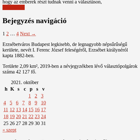
hogy az emberek részt tudnak venni a választáson,
Read More
Bejegyzés navigáció
1
2
…
4
Next →
Erzsébetváros Budapest legkisebb, de legnagyobb népsűrűségű
kerülete, nevét I. Ferenc József feleségéről, Erzsébet királynéról
kapta 1882-ben.
Területe 2,09 km², 2019-ben a névjegyzékben lévő választópolgárok
száma 42 127 fő.
2021. október
h
K
s
c
p
s
v
1
2
3
4
5
6
7
8
9
10
11
12
13
14
15
16
17
18
19
20
21
22
23
24
25
26
27
28
29
30
31
« szept