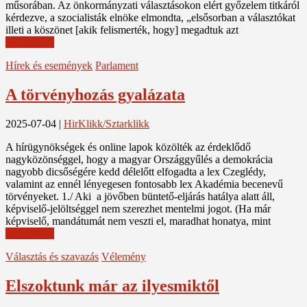
műsorában. Az önkormányzati választásokon elért győzelem titkáról
kérdezve, a szocialisták elnöke elmondta, „elsősorban a választókat
illeti a köszönet [akik felismerték, hogy] megadtuk azt
Read More
Hírek és események
Parlament
A törvényhozás gyalázata
2025-07-04
|
HirKlikk/Sztarklikk
A hírügynökségek és online lapok közölték az érdeklődő
nagyközönséggel, hogy a magyar Országgyűlés a demokrácia
nagyobb dicsőségére kedd délelőtt elfogadta a lex Czeglédy,
valamint az ennél lényegesen fontosabb lex Akadémia becenevű
törvényeket. 1./ Aki a jövőben büntető-eljárás hatálya alatt áll,
képviselő-jelöltséggel nem szerezhet mentelmi jogot. (Ha már
képviselő, mandátumát nem veszti el, maradhat honatya, mint
Read More
Választás és szavazás
Vélemény
Elszoktunk már az ilyesmiktől