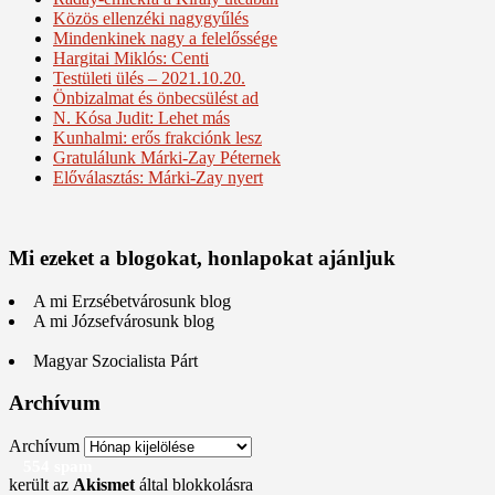
Közös ellenzéki nagygyűlés
Mindenkinek nagy a felelőssége
Hargitai Miklós: Centi
Testületi ülés – 2021.10.20.
Önbizalmat és önbecsülést ad
N. Kósa Judit: Lehet más
Kunhalmi: erős frakciónk lesz
Gratulálunk Márki-Zay Péternek
Előválasztás: Márki-Zay nyert
Mi ezeket a blogokat, honlapokat ajánljuk
A mi Erzsébetvárosunk blog
A mi Józsefvárosunk blog
Magyar Szocialista Párt
Archívum
Archívum
554 spam
került az
Akismet
által blokkolásra