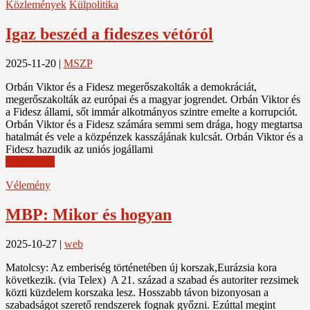
Közlemények
Külpolitika
Igaz beszéd a fideszes vétóról
2025-11-20
|
MSZP
Orbán Viktor és a Fidesz megerőszakolták a demokráciát,
megerőszakolták az európai és a magyar jogrendet. Orbán Viktor és
a Fidesz állami, sőt immár alkotmányos szintre emelte a korrupciót.
Orbán Viktor és a Fidesz számára semmi sem drága, hogy megtartsa
hatalmát és vele a közpénzek kasszájának kulcsát. Orbán Viktor és a
Fidesz hazudik az uniós jogállami
Read More
Vélemény
MBP: Mikor és hogyan
2025-10-27
|
web
Matolcsy: Az emberiség történetében új korszak,Eurázsia kora
következik. (via Telex) A 21. század a szabad és autoriter rezsimek
közti küzdelem korszaka lesz. Hosszabb távon bizonyosan a
szabadságot szerető rendszerek fognak győzni. Ezúttal megint