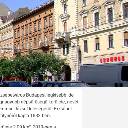
rzsébetváros Budapest legkisebb, de
egnagyobb népsűrűségű kerülete, nevét
 Ferenc József feleségéről, Erzsébet
rálynéról kapta 1882-ben.
rülete 2,09 km², 2019-ben a