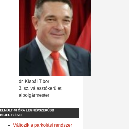
dr. Kispál Tibor
3. sz. választókerület,
alpolgármester
ELMÚLT 48 ÓRA LEGNÉPSZERŰBB
BEJEGYZÉSEI
Változik a parkolási rendszer