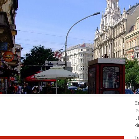
E
l
I.
ki
Te