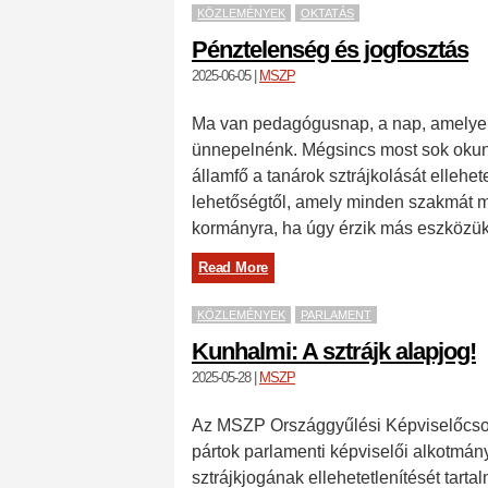
KÖZLEMÉNYEK
OKTATÁS
Pénztelenség és jogfosztás
2025-06-05
|
MSZP
Ma van pedagógusnap, a nap, amelye
ünnepelnénk. Mégsincs most sok okunk
államfő a tanárok sztrájkolását ellehet
lehetőségtől, amely minden szakmát m
kormányra, ha úgy érzik más eszközük
Read More
KÖZLEMÉNYEK
PARLAMENT
Kunhalmi: A sztrájk alapjog!
2025-05-28
|
MSZP
Az MSZP Országgyűlési Képviselőcsop
pártok parlamenti képviselői alkotmá
sztrájkjogának ellehetetlenítését tar