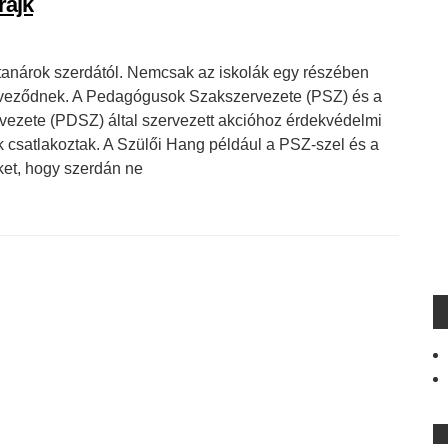
rájk
a tanárok szerdától. Nemcsak az iskolák egy részében
zerveződnek. A Pedagógusok Szakszervezete (PSZ) és a
zete (PDSZ) által szervezett akcióhoz érdekvédelmi
k csatlakoztak. A Szülői Hang például a PSZ-szel és a
ket, hogy szerdán ne