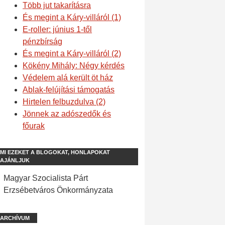
Több jut takarításra
És megint a Káry-villáról (1)
E-roller: június 1-től
pénzbírság
És megint a Káry-villáról (2)
Kökény Mihály: Négy kérdés
Védelem alá került öt ház
Ablak-felújítási támogatás
Hirtelen felbuzdulva (2)
Jönnek az adószedők és
főurak
MI EZEKET A BLOGOKAT, HONLAPOKAT
AJÁNLJUK
Magyar Szocialista Párt
Erzsébetváros Önkormányzata
ARCHÍVUM