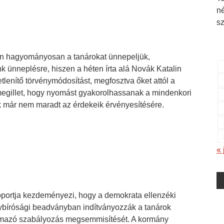
n
s
n hagyományosan a tanárokat ünnepeljük,
 ünneplésre, hiszen a héten írta alá Novák Katalin
etlenítő törvénymódosítást, megfosztva őket attól a
egillet, hogy nyomást gyakorolhassanak a mindenkori
 már nem maradt az érdekeik érvényesítésére.
« 
ortja kezdeményezi, hogy a demokrata ellenzéki
nybírósági beadványban indítványozzák a tanárok
talmazó szabályozás megsemmisítését. A kormány