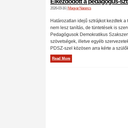
Elkezdődött a pedagógus-szt
2026-03-16
|
Magyar Narancs
Határozatlan idejű sztrájkot kezdtek 
nem lesz tanítás, de tüntetések is s
Pedagógusok Demokratikus Szakszerve
szövetségek, illetve egyéb szervezete
PDSZ-szel közösen arra kérte a szülő
Read More