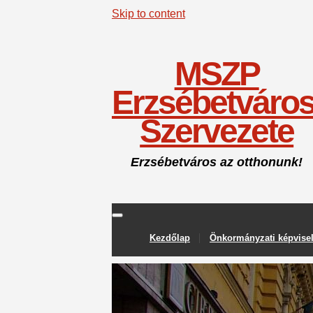
Skip to content
MSZP
Erzsébetváros
Szervezete
Erzsébetváros az otthonunk!
Kezdőlap
Önkormányzati képvise