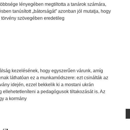
többsége lényegében megtiltotta a tanárok számára,
sben tanúsított „bátorságát” azonban jól mutatja, hogy
a törvény szövegében eredetileg
álság kezelésének, hogy egyszerűen várunk, amíg
nak láthatóan ez a munkamódszere: ezt csinálták az
vány idején, ezzel bekkelik ki a mostani ukrán
 ellehetetleníteni a pedagógusok tiltakozását is. Az
ogy a kormány