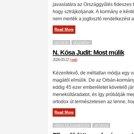
javaslatára az Országgyűlés fideszes 
hogy sztrájkoljanak. A kormány e kérdé
nem merték a jogfosztó rendelkezést 
Read More
OKTATÁS
VÉLEMÉNY
N. Kósa Judit: Most múlik
2026-03-22
|
web
Kézenfekvő, de méltatlan módja egy v
magától elmúlik. De az Orbán-kormány
eddig 45 ezer emberéletet követelő jár
menekültáradatot, és így próbálják meg
ortodox út természetesen az lenne, h
Read More
HÍREK ÉS ESEMÉNYEK
OKTATÁS