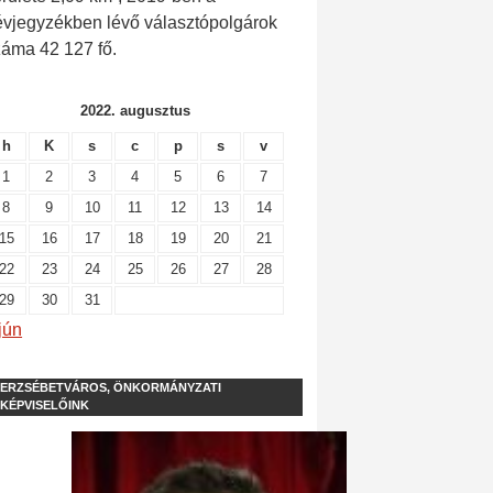
évjegyzékben lévő választópolgárok
záma 42 127 fő.
2022. augusztus
h
K
s
c
p
s
v
1
2
3
4
5
6
7
8
9
10
11
12
13
14
15
16
17
18
19
20
21
22
23
24
25
26
27
28
29
30
31
jún
ERZSÉBETVÁROS, ÖNKORMÁNYZATI
KÉPVISELŐINK