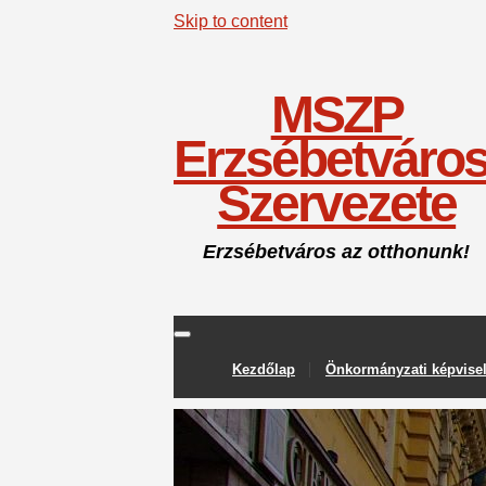
Skip to content
MSZP
Erzsébetváros
Szervezete
Erzsébetváros az otthonunk!
Kezdőlap
Önkormányzati képvise