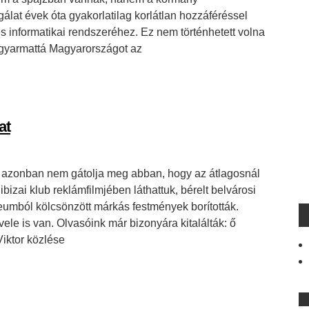
álat évek óta gyakorlatilag korlátlan hozzáféréssel
s informatikai rendszeréhez. Ez nem történhetett volna
 gyarmattá Magyarországot az
at
z azonban nem gátolja meg abban, hogy az átlagosnál
izai klub reklámfilmjében láthattuk, bérelt belvárosi
umból kölcsönzött márkás festmények borították.
vele is van. Olvasóink már bizonyára kitalálták: ő
iktor közlése