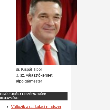
dr. Kispál Tibor
3. sz. választókerület,
alpolgármester
ELMÚLT 48 ÓRA LEGNÉPSZERŰBB
BEJEGYZÉSEI
Változik a parkolási rendszer