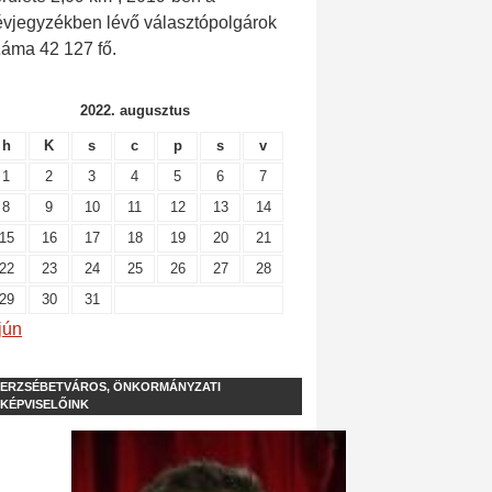
évjegyzékben lévő választópolgárok
záma 42 127 fő.
2022. augusztus
h
K
s
c
p
s
v
1
2
3
4
5
6
7
8
9
10
11
12
13
14
15
16
17
18
19
20
21
22
23
24
25
26
27
28
29
30
31
jún
ERZSÉBETVÁROS, ÖNKORMÁNYZATI
KÉPVISELŐINK