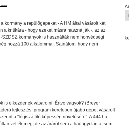
ú …
A
a kormány a repülőgépeket - A HM által vásárolt két
n a kritikára - hogy ezeket másra használják -, az az
SZP-SZDSZ kormányok is használták nem honvédségi
ke
 még hozzá 100 alkalommal. Sajnálom, hogy nem
ok is elkezdenek vásárolni. Értve vagyok? (Breyer
derő fejlesztési program keretében újabb gépet vásárolt
erint a “légiszállító képesség növelésére”. A 444.hu
áltan vették meg, de az áráról sem a hadügyi tárca, sem