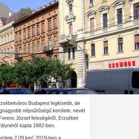
rzsébetváros Budapest legkisebb, de
egnagyobb népsűrűségű kerülete, nevét
 Ferenc József feleségéről, Erzsébet
rálynéról kapta 1882-ben.
rülete 2,09 km², 2019-ben a