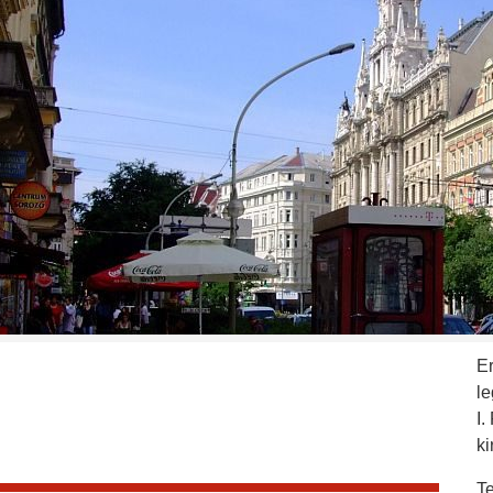
E
l
I.
ki
Te