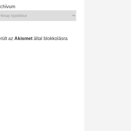
rchívum
1 213 spam
rült az
Akismet
által blokkolásra