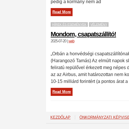
pedig a kormány nem ad
Read More
HÍREK ÉS ESEMÉNYEK
VÉLEMÉNY
Mondom, csapatszállító!
2025-07-20
|
web
„Orbán a honvédségi csapatszállítónak
(Harangozó Tamás) Az elmúlt napok sl
feliratú repülővel érkezett meg népes 
az az Airbus, amit határozottan nem 
10-15 milliárd forintért (a pontos árat
Read More
KEZDŐLAP
ÖNKORMÁNYZATI KÉPVIS