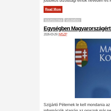
jobbikos bizottsági elnök nevében és 
Read More
KÜLPOLITIKA
VÉLEMÉNY
Egységben Magyarországért 
2026-03-29
|
MSZP
Szijjártó Péternek le kell mondania az
információk alapján az oroszok már 