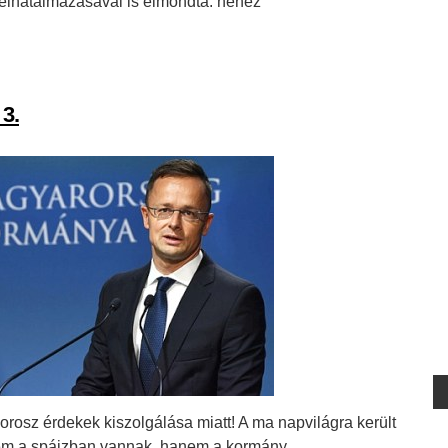
felhatalmazásával is elmondta: nehéz
3.
 orosz érdekek kiszolgálása miatt! A ma napvilágra került
nem a spájzban vannak, hanem a kormány