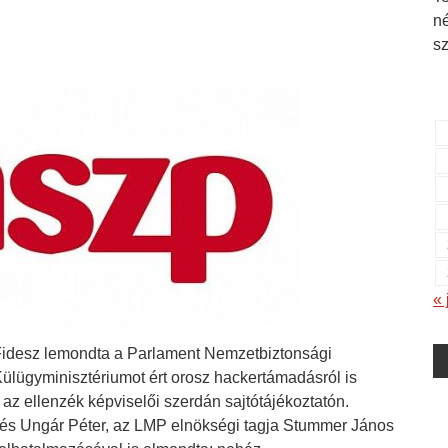
n
s
« 
idesz lemondta a Parlament Nemzetbiztonsági
Külügyminisztériumot ért orosz hackertámadásról is
az ellenzék képviselői szerdán sajtótájékoztatón.
 és Ungár Péter, az LMP elnökségi tagja Stummer János