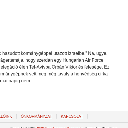
 hazudott kormánygéppel utazott Izraelbe.” Na, ugye.
ágertémája, hogy szerdán egy Hungarian Air Force
delegáció élén Tel-Avivba Orbán Viktor és felesége. Ez
kormánygépnek vett meg még tavaly a honvédség cirka
 a mai napig nem
ELŐINK
ÖNKORMÁNYZAT
KAPCSOLAT