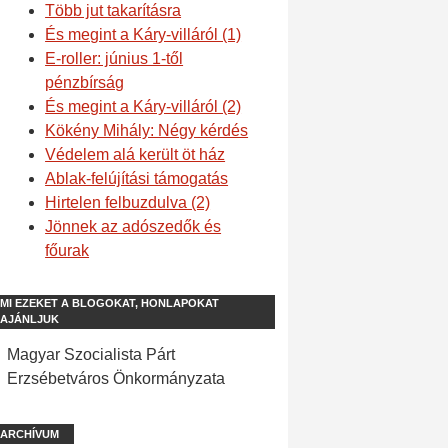
Több jut takarításra
És megint a Káry-villáról (1)
E-roller: június 1-től
pénzbírság
És megint a Káry-villáról (2)
Kökény Mihály: Négy kérdés
Védelem alá került öt ház
Ablak-felújítási támogatás
Hirtelen felbuzdulva (2)
Jönnek az adószedők és
főurak
MI EZEKET A BLOGOKAT, HONLAPOKAT
AJÁNLJUK
Magyar Szocialista Párt
Erzsébetváros Önkormányzata
ARCHÍVUM