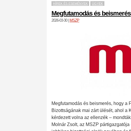
HÍREK ÉS ESEMÉNYEK
ÜGYEK
Megfutamodás és beismerés
2026-03-30
|
MSZP
Megfutamodás és beismerés, hogy a F
Bizottságának mai zárt ülését, ahol a 
kérdezett volna az ellenzék – mondták 
Molnár Zsolt, az MSZP pártigazgatója