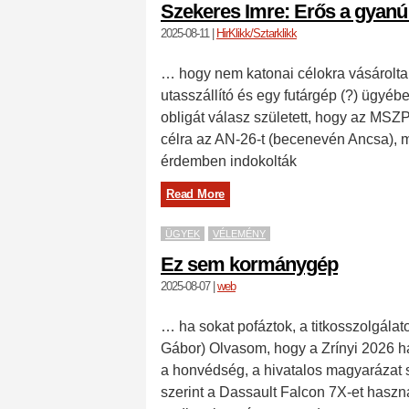
Szekeres Imre: Erős a gyan
2025-08-11
|
HirKlikk/Sztarklikk
… hogy nem katonai célokra vásárolta 
utasszállító és egy futárgép (?) ügyébe
obligát válasz született, hogy az M
célra az AN-26-t (becenevén Ancsa),
érdemben indokolták
Read More
ÜGYEK
VÉLEMÉNY
Ez sem kormánygép
2025-08-07
|
web
… ha sokat pofáztok, a titkosszolgálat
Gábor) Olvasom, hogy a Zrínyi 2026 ha
a honvédség, a hivatalos magyarázat sz
szerint a Dassault Falcon 7X-et haszn