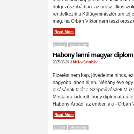
dolgozószobáiban: az orosz titkosszolg
rendelkezik a Külügyminisztérium telje
meg, ha Orbán Viktor nem teszi orosz
Read More
ÜGYEK
VÉLEMÉNY
Habony lenni magyar diplom
2025-05-29
|
HirKlikk/Sztarklikk
Fizetést nem kap, jövedelme nincs, e
nagyobb lábon éljen. Néhány éve egy ib
lakásának falát a Szépművészeti Múze
Mostanra kiderült, hogy diplomata-útle
Habony Árpád, az ember, aki - Orbán V
Read More
ÜGYEK
VÉLEMÉNY