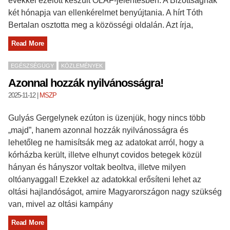
évekkel ezelőtt készült OLAF-jelentésben. A Bizottságnak
két hónapja van ellenkérelmet benyújtania. A hírt Tóth
Bertalan osztotta meg a közösségi oldalán. Azt írja,
Read More
EGÉSZSÉGÜGY
KÖZLEMÉNYEK
Azonnal hozzák nyilvánosságra!
2025-11-12
|
MSZP
Gulyás Gergelynek ezúton is üzenjük, hogy nincs több
„majd”, hanem azonnal hozzák nyilvánosságra és
lehetőleg ne hamisítsák meg az adatokat arról, hogy a
kórházba került, illetve elhunyt covidos betegek közül
hányan és hányszor voltak beoltva, illetve milyen
oltóanyaggal! Ezekkel az adatokkal erősíteni lehet az
oltási hajlandóságot, amire Magyarországon nagy szükség
van, mivel az oltási kampány
Read More