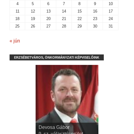
4
5
6
7
8
9
10
11
12
13
14
15
16
17
18
19
20
21
22
23
24
25
26
27
28
29
30
31
« jún
ERZSÉBETVÁROS, ÖNKORMÁNYZATI KÉPVISELŐINK
Devosa Gábor
9. sz. választókerület,