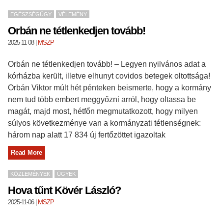
EGÉSZSÉGÜGY
VÉLEMÉNY
Orbán ne tétlenkedjen tovább!
2025-11-08
|
MSZP
Orbán ne tétlenkedjen tovább! – Legyen nyilvános adat a
kórházba került, illetve elhunyt covidos betegek oltottsága!
Orbán Viktor múlt hét pénteken beismerte, hogy a kormány
nem tud több embert meggyőzni arról, hogy oltassa be
magát, majd most, hétfőn megmutatkozott, hogy milyen
súlyos következménye van a kormányzati tétlenségnek:
három nap alatt 17 834 új fertőzöttet igazoltak
Read More
KÖZLEMÉNYEK
ÜGYEK
Hova tűnt Kövér László?
2025-11-06
|
MSZP