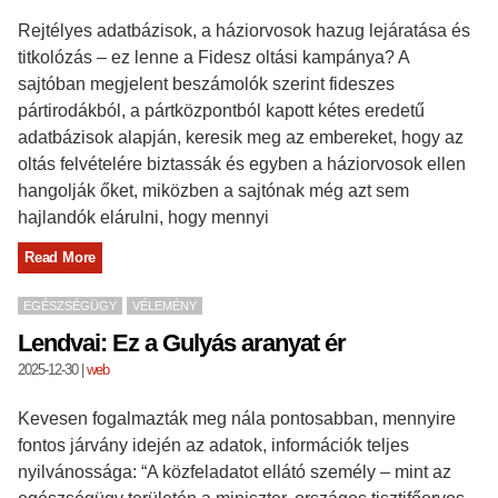
Rejtélyes adatbázisok, a háziorvosok hazug lejáratása és
titkolózás – ez lenne a Fidesz oltási kampánya? A
sajtóban megjelent beszámolók szerint fideszes
pártirodákból, a pártközpontból kapott kétes eredetű
adatbázisok alapján, keresik meg az embereket, hogy az
oltás felvételére biztassák és egyben a háziorvosok ellen
hangolják őket, miközben a sajtónak még azt sem
hajlandók elárulni, hogy mennyi
Read More
EGÉSZSÉGÜGY
VÉLEMÉNY
Lendvai: Ez a Gulyás aranyat ér
2025-12-30
|
web
Kevesen fogalmazták meg nála pontosabban, mennyire
fontos járvány idején az adatok, információk teljes
nyilvánossága: “A közfeladatot ellátó személy – mint az