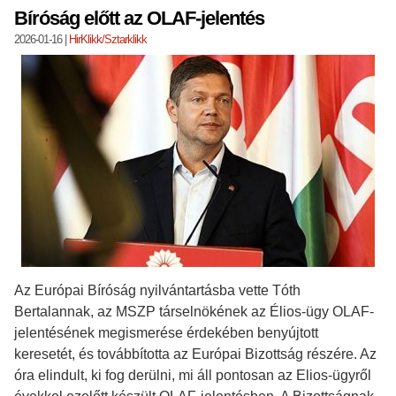
Bíróság előtt az OLAF-jelentés
2026-01-16
|
HirKlikk/Sztarklikk
Az Európai Bíróság nyilvántartásba vette Tóth
Bertalannak, az MSZP társelnökének az Élios-ügy OLAF-
jelentésének megismerése érdekében benyújtott
keresetét, és továbbította az Európai Bizottság részére. Az
óra elindult, ki fog derülni, mi áll pontosan az Elios-ügyről