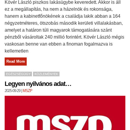
Kövér László piszkos lakásügybe keveredett. Akkor is áll
ez a megállapítás, ha nem a házelnök és rokonsága,
hanem a kabinetfőnökének a családja lakik abban a 164
négyzetméteres, ötszobás második kerületi villalakásban,
amelyet a határon túli magyarok támogatására szánt
pénzből vásároltak 240 millió forintért. Kövér László mégis
vaskosan benne van ebben a finoman fogalmazva is
kellemetlen
Read More
EGÉSZSÉGÜGY
KÖZLEMÉNYEK
Legyen nyilvános adat…
2025-09-29
|
MSZP