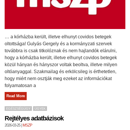
… a kórházba került, illetve elhunyt covidos betegek
oltottsága! Gulyás Gergely és a kormányzati szervek
továbbra is csak titkolóznak és nem hajlandók elárulni,
hogy a kórházba került, illetve elhunyt covidos betegek
közül hányan és hányszor voltak beoltva, illetve milyen
oltóanyaggal. Szakmailag és erkölcsileg is érthetetlen,
hogy miért nem osztják meg ezeket az információkat
folyamatosan a
Read More
EGÉSZSÉGÜGY
ÜGYEK
Rejtélyes adatbázisok
2026-03-25
|
MSZP