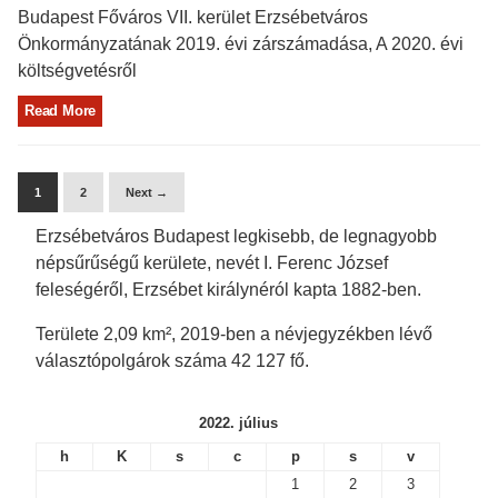
Budapest Főváros VII. kerület Erzsébetváros
Önkormányzatának 2019. évi zárszámadása, A 2020. évi
költségvetésről
Read More
1
2
Next →
Erzsébetváros Budapest legkisebb, de legnagyobb
népsűrűségű kerülete, nevét I. Ferenc József
feleségéről, Erzsébet királynéról kapta 1882-ben.
Területe 2,09 km², 2019-ben a névjegyzékben lévő
választópolgárok száma 42 127 fő.
2022. július
h
K
s
c
p
s
v
1
2
3