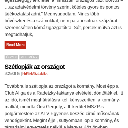
egészségügy területén a miniszter, országos tisztifőorvos –
…az adatvédelmi törvény szerint köteles gyors és pontos
tájékoztatást adni.” Megnyugodtam. Nincs több
bűvészkedés a számokkal, nem parancsolnak szájzárat
szerencsétlen kórházigazgatókra. Sőt, percek múlva azt is
megtudhatjuk,
Read More
ÜGYEK
VÉLEMÉNY
Szétlopják az országot
2025-08-16
|
HirKlikk/Sztarklikk
Továbbra is szétlopja az országot a kormány. Most épp a
Club Aliga és a Radetzky-laktanya elvételét döntötték el. Itt
az idő, ismét meghátrálásra kell kényszeríteni a kormány-
maffiát, mondta Őrsi Gergely, a II. kerület MSZP-s
polgármestere az ATV Egyenes beszéd című műsorának
vendégeként. Megint éjjel, suttyomban lop a kormány, és
társadalmi egyeztetés nélkül a Magyar Közlönyben