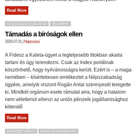
Read More
IGAZSÁGSZOLGÁLTATÁS
VÉLEMÉNY
Támadás a bíróságok ellen
2025-07-31
|
Nepszava
A Fidesz a Kaleta-ügyet a legteljesebb titokban akarta
tartani és úgy lerendezni. Csak az Index portálnak
köszönhető, hogy nyilvánosságra került. Ezért is – a maga
nemében – kísértetiesen emlékeztet a Népszabadság
ügyére, amelyik viszont Rogán Antal szennyesét teregette
ki. Mindkét orgánum esete rámutat arra, hogy a hatalom
nem véletlenül ellenzi az uniós pénzeik jogállamisághoz
kötendő
Read More
ERZSÉBETVÁROS
HÍREK ÉS ESEMÉNYEK