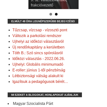
frakcióvezető
ELMÚLT 48 ÓRA LEGNÉPSZERŰBB BEJEGYZÉSEI
Tűzcsap, vízcsap - vízosztó pont
Változik a parkolási rendszer
Ujhelyi az időközi választásról
Új rendőrkapitány a kerületben
Tóth B.: Szó sincs spórolásról
Időközi választás - 2022.06.26.
Ujhelyi: Globális minimumadó
E-roller: június 1-től pénzbírság
Létbiztonsági válság alakult ki
Igazítsuk a pedagógusok bérét…
MI EZEKET A BLOGOKAT, HONLAPOKAT AJÁNLJUK
Magyar Szocialista Párt