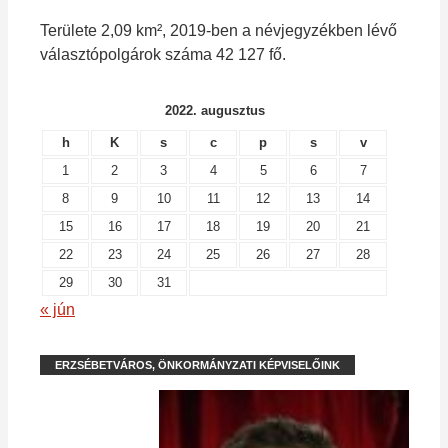
Területe 2,09 km², 2019-ben a névjegyzékben lévő
választópolgárok száma 42 127 fő.
2022. augusztus
h
K
s
c
p
s
v
1
2
3
4
5
6
7
8
9
10
11
12
13
14
15
16
17
18
19
20
21
22
23
24
25
26
27
28
29
30
31
« jún
ERZSÉBETVÁROS, ÖNKORMÁNYZATI KÉPVISELŐINK