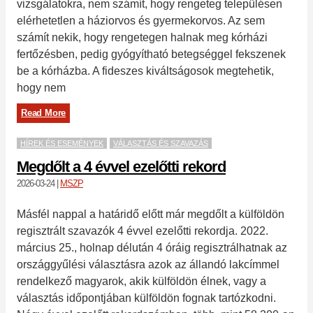
vizsgálatokra, nem számít, hogy rengeteg településen
elérhetetlen a háziorvos és gyermekorvos. Az sem
számít nekik, hogy rengetegen halnak meg kórházi
fertőzésben, pedig gyógyítható betegséggel fekszenek
be a kórházba. A fideszes kiváltságosok megtehetik,
hogy nem
Read More
HÍREK ÉS ESEMÉNYEK
VÁLASZTÁS ÉS SZAVAZÁS
Megdőlt a 4 évvel ezelőtti rekord
2026-03-24
|
MSZP
Másfél nappal a határidő előtt már megdőlt a külföldön
regisztrált szavazók 4 évvel ezelőtti rekordja. 2022.
március 25., holnap délután 4 óráig regisztrálhatnak az
országgyűlési választásra azok az állandó lakcímmel
rendelkező magyarok, akik külföldön élnek, vagy a
választás időpontjában külföldön fognak tartózkodni.