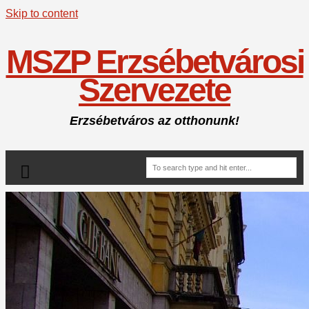
Skip to content
MSZP Erzsébetvárosi
Szervezete
Erzsébetváros az otthonunk!