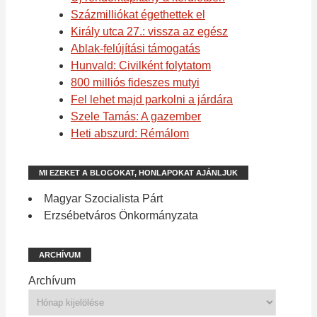
Százmilliókat égethettek el
Király utca 27.: vissza az egész
Ablak-felújítási támogatás
Hunvald: Civilként folytatom
800 milliós fideszes mutyi
Fel lehet majd parkolni a járdára
Szele Tamás: A gazember
Heti abszurd: Rémálom
MI EZEKET A BLOGOKAT, HONLAPOKAT AJÁNLJUK
Magyar Szocialista Párt
Erzsébetváros Önkormányzata
ARCHÍVUM
Archívum