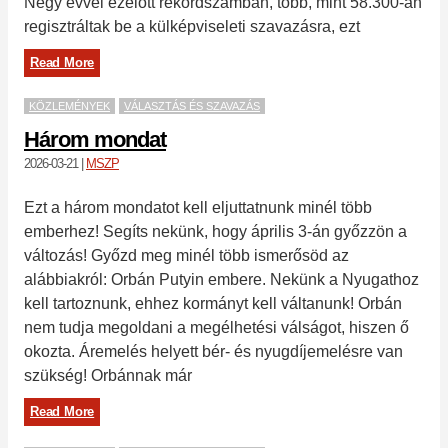
Négy évvel ezelőtt rekordszámban, több, mint 58.300-an
regisztráltak be a külképviseleti szavazásra, ezt
Read More
KÖZLEMÉNYEK
VÁLASZTÁS ÉS SZAVAZÁS
Három mondat
2026-03-21
|
MSZP
Ezt a három mondatot kell eljuttatnunk minél több
emberhez! Segíts nekünk, hogy április 3-án győzzön a
változás! Győzd meg minél több ismerősöd az
alábbiakról: Orbán Putyin embere. Nekünk a Nyugathoz
kell tartoznunk, ehhez kormányt kell váltanunk! Orbán
nem tudja megoldani a megélhetési válságot, hiszen ő
okozta. Áremelés helyett bér- és nyugdíjemelésre van
szükség! Orbánnak már
Read More