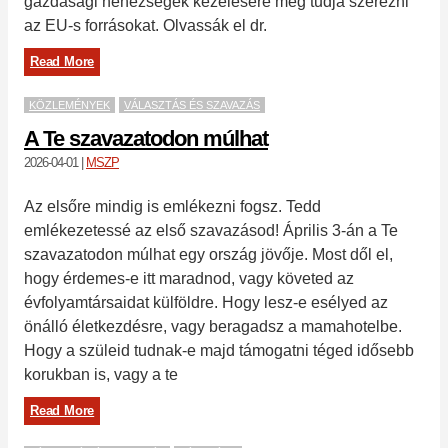
gazdasági nehézségek kezelésére meg tudja szerezni
az EU-s forrásokat. Olvassák el dr.
Read More
KÖZLEMÉNYEK
VÁLASZTÁS ÉS SZAVAZÁS
A Te szavazatodon múlhat
2026-04-01
|
MSZP
Az elsőre mindig is emlékezni fogsz. Tedd
emlékezetessé az első szavazásod! Április 3-án a Te
szavazatodon múlhat egy ország jövője. Most dől el,
hogy érdemes-e itt maradnod, vagy követed az
évfolyamtársaidat külföldre. Hogy lesz-e esélyed az
önálló életkezdésre, vagy beragadsz a mamahotelbe.
Hogy a szüleid tudnak-e majd támogatni téged idősebb
korukban is, vagy a te
Read More