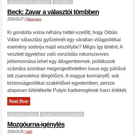
VÁLASZTÁS ÉS SZAVAZÁS
VÉLEMÉNY
Beck: Zavar a választói tömbben
2026-03-27
|
Nepszava
Ki gondolta volna néhány héttel ezelőtt, hogy Orbán
Viktor választási győzelmét egy váratlan világpolitikai
esemény sodorja majd veszélybe? Mégis így történt. A
vesztett ügyekhez való vonzódás rokonszenves
jellemvonása lehet egy átlagembernek, politikusok
számára azonban megengedhetetlen luxus egy páriává
lett zsarnokhoz dörgölőzni. A magyar kormányfő, sok
biztonságpolitikai szakértővel egyetemben, persze
alaposan túlértékelte Putyin hadseregének harci értékét.
Read More
ERZSÉBETVÁROS
VÁLASZTÁS ÉS SZAVAZÁS
Mozgóurna-igénylés
2026-03-26
|
web