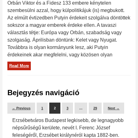
Orbán Viktor és a Fidesz 133 embere kénytelen
szembesülni azzal, hogy külpolitikájuk (is) megbukott.
Az elmúlt évtizedben Putyin érdekeit szolgálva döntöttek
sokszor a magyar emberek érdeke ellen. A tavaszi
választás tétje: Európa vagy Orbán, szabadság vagy
szolgaság. Áprilisban döntünk: Kelet vagy Nyugat.
Továbbra is olyan kormányunk lesz, aki Putyin
érdekeinek akar megfelelni, vagy közösen olyan
Read More
Bejegyzés navigáció
← Previous
1
2
3
…
29
Next →
Erzsébetváros Budapest legkisebb, de legnagyobb
népsűrűségű kerülete, nevét I. Ferenc József
feleségéről, Erzsébet királynéról kapta 1882-ben.