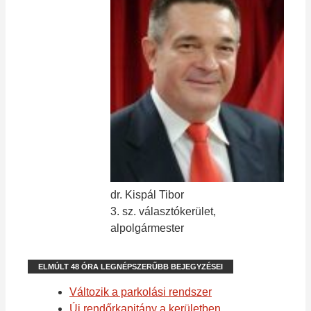
dr. Kispál Tibor
3. sz. választókerület,
alpolgármester
ELMÚLT 48 ÓRA LEGNÉPSZERŰBB BEJEGYZÉSEI
Változik a parkolási rendszer
Új rendőrkapitány a kerületben