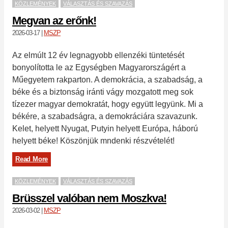
KÖZLEMÉNYEK
VÁLASZTÁS ÉS SZAVAZÁS
Megvan az erőnk!
2026-03-17
|
MSZP
Az elmúlt 12 év legnagyobb ellenzéki tüntetését
bonyolította le az Egységben Magyarországért a
Műegyetem rakparton. A demokrácia, a szabadság, a
béke és a biztonság iránti vágy mozgatott meg sok
tízezer magyar demokratát, hogy együtt legyünk. Mi a
békére, a szabadságra, a demokráciára szavazunk.
Kelet, helyett Nyugat, Putyin helyett Európa, háború
helyett béke! Köszönjük mndenki részvételét!
Read More
KÖZLEMÉNYEK
VÁLASZTÁS ÉS SZAVAZÁS
Brüsszel valóban nem Moszkva!
2026-03-02
|
MSZP