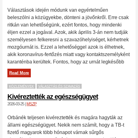
Választások idején módunk van egyértelműen
beleszólni a közügyekbe, dönteni a jövőnkről. Erre csak
ritkán van lehetőségünk, ezért fontos, hogy mindenki
éljen ezzel a jogával. Azok, akik április 3-án nem tudják
személyesen felkeresni a szavazóhelyiséget, kérhetnek
mozgóurnát is. Ezzel a lehetőséggel azok is élhetnek,
akik koronavírus-fertőzés miatt vagy kontaktszemélyként
karanténba kerültek. Fontos, hogy az urnát legkésőbb
Read More
KÖZLEMÉNYEK
VÁLASZTÁS ÉS SZAVAZÁS
Kivéreztették az egészségügyet
2026-03-25
|
MSZP
Orbánék teljesen kivéreztették és magára hagyták az
állami egészségügyet. Nekik nem számít, hogy a TB-t
fizető magyarok több hónapot várnak sűrgős