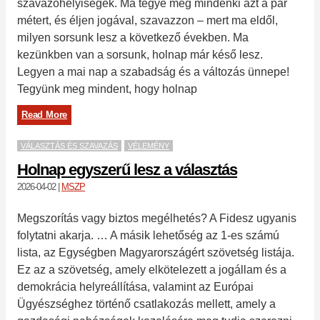
szavazóhelyiségek. Ma tegye meg mindenki azt a pár
métert, és éljen jogával, szavazzon – mert ma eldől,
milyen sorsunk lesz a következő években. Ma
kezünkben van a sorsunk, holnap már késő lesz.
Legyen a mai nap a szabadság és a változás ünnepe!
Tegyünk meg mindent, hogy holnap
Read More
VÁLASZTÁS ÉS SZAVAZÁS
VÉLEMÉNY
Holnap egyszerű lesz a választás
2026-04-02
|
MSZP
Megszorítás vagy biztos megélhetés? A Fidesz ugyanis
folytatni akarja. … A másik lehetőség az 1-es számú
lista, az Egységben Magyarországért szövetség listája.
Ez az a szövetség, amely elkötelezett a jogállam és a
demokrácia helyreállítása, valamint az Európai
Ügyészséghez történő csatlakozás mellett, amely a