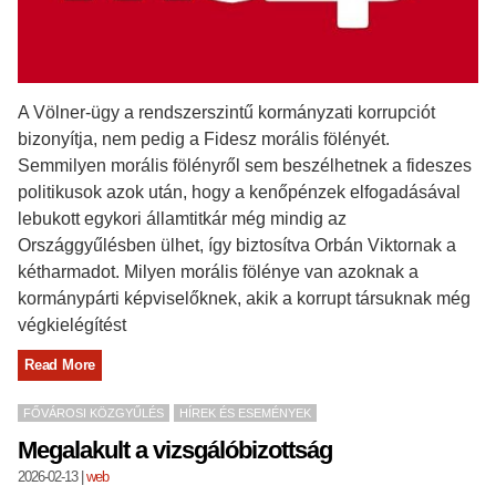
A Völner-ügy a rendszerszintű kormányzati korrupciót
bizonyítja, nem pedig a Fidesz morális fölényét.
Semmilyen morális fölényről sem beszélhetnek a fideszes
politikusok azok után, hogy a kenőpénzek elfogadásával
lebukott egykori államtitkár még mindig az
Országgyűlésben ülhet, így biztosítva Orbán Viktornak a
kétharmadot. Milyen morális fölénye van azoknak a
kormánypárti képviselőknek, akik a korrupt társuknak még
végkielégítést
Read More
FŐVÁROSI KÖZGYŰLÉS
HÍREK ÉS ESEMÉNYEK
Megalakult a vizsgálóbizottság
2026-02-13
|
web