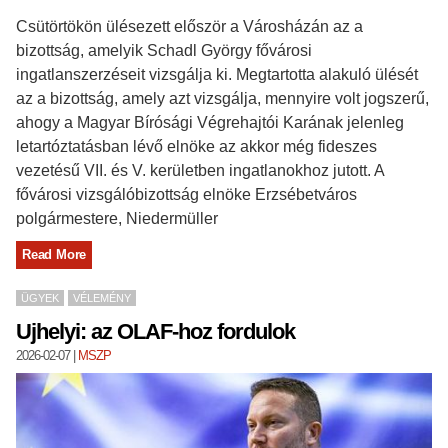
Csütörtökön ülésezett először a Városházán az a
bizottság, amelyik Schadl György fővárosi
ingatlanszerzéseit vizsgálja ki. Megtartotta alakuló ülését
az a bizottság, amely azt vizsgálja, mennyire volt jogszerű,
ahogy a Magyar Bírósági Végrehajtói Karának jelenleg
letartóztatásban lévő elnöke az akkor még fideszes
vezetésű VII. és V. kerületben ingatlanokhoz jutott. A
fővárosi vizsgálóbizottság elnöke Erzsébetváros
polgármestere, Niedermüller
Read More
ÜGYEK
VÉLEMÉNY
Ujhelyi: az OLAF-hoz fordulok
2026-02-07
|
MSZP