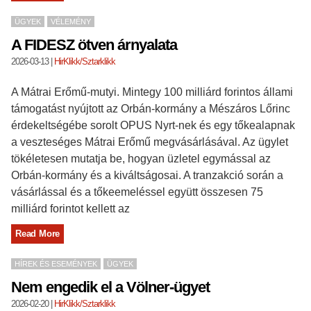
ÜGYEK
VÉLEMÉNY
A FIDESZ ötven árnyalata
2026-03-13
|
HirKlikk/Sztarklikk
A Mátrai Erőmű-mutyi. Mintegy 100 milliárd forintos állami
támogatást nyújtott az Orbán-kormány a Mészáros Lőrinc
érdekeltségébe sorolt OPUS Nyrt-nek és egy tőkealapnak
a veszteséges Mátrai Erőmű megvásárlásával. Az ügylet
tökéletesen mutatja be, hogyan üzletel egymással az
Orbán-kormány és a kiváltságosai. A tranzakció során a
vásárlással és a tőkeemeléssel együtt összesen 75
milliárd forintot kellett az
Read More
HÍREK ÉS ESEMÉNYEK
ÜGYEK
Nem engedik el a Völner-ügyet
2026-02-20
|
HirKlikk/Sztarklikk