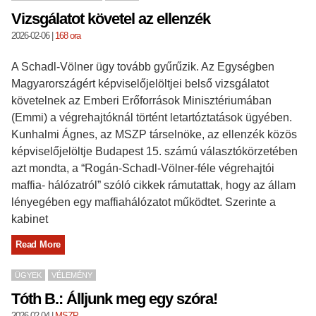
Vizsgálatot követel az ellenzék
2026-02-06
|
168 ora
A Schadl-Völner ügy tovább gyűrűzik. Az Egységben
Magyarországért képviselőjelöltjei belső vizsgálatot
követelnek az Emberi Erőforrások Minisztériumában
(Emmi) a végrehajtóknál történt letartóztatások ügyében.
Kunhalmi Ágnes, az MSZP társelnöke, az ellenzék közös
képviselőjelöltje Budapest 15. számú választókörzetében
azt mondta, a “Rogán-Schadl-Völner-féle végrehajtói
maffia- hálózatról” szóló cikkek rámutattak, hogy az állam
lényegében egy maffiahálózatot működtet. Szerinte a
kabinet
Read More
ÜGYEK
VÉLEMÉNY
Tóth B.: Álljunk meg egy szóra!
2026-02-04
|
MSZP