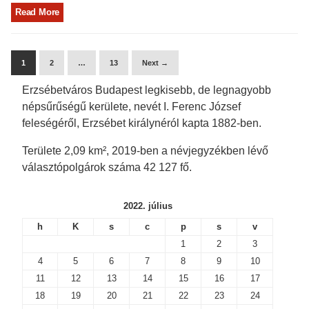
Read More
1
2
…
13
Next →
Erzsébetváros Budapest legkisebb, de legnagyobb
népsűrűségű kerülete, nevét I. Ferenc József
feleségéről, Erzsébet királynéról kapta 1882-ben.
Területe 2,09 km², 2019-ben a névjegyzékben lévő
választópolgárok száma 42 127 fő.
2022. július
h
K
s
c
p
s
v
1
2
3
4
5
6
7
8
9
10
11
12
13
14
15
16
17
18
19
20
21
22
23
24