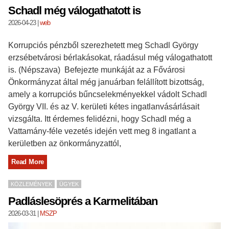
Schadl még válogathatott is
2026-04-23
|
web
Korrupciós pénzből szerezhetett meg Schadl György
erzsébetvárosi bérlakásokat, ráadásul még válogathatott
is. (Népszava) Befejezte munkáját az a Fővárosi
Önkormányzat által még januárban felállított bizottság,
amely a korrupciós bűncselekményekkel vádolt Schadl
György VII. és az V. kerületi kétes ingatlanvásárlásait
vizsgálta. Itt érdemes felidézni, hogy Schadl még a
Vattamány-féle vezetés idején vett meg 8 ingatlant a
kerületben az önkormányzattól,
Read More
KÖZLEMÉNYEK
ÜGYEK
Padláslesöprés a Karmelitában
2026-03-31
|
MSZP