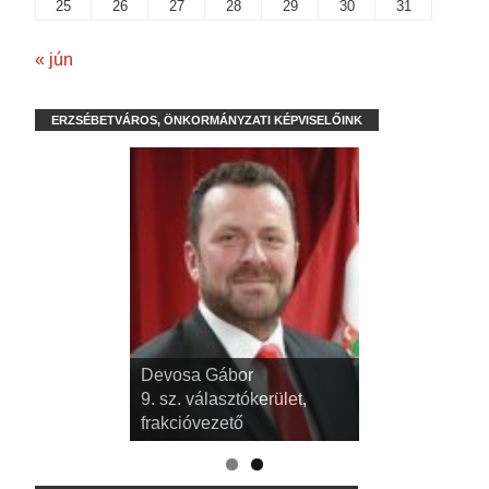
25
26
27
28
29
30
31
« jún
ERZSÉBETVÁROS, ÖNKORMÁNYZATI KÉPVISELŐINK
Devosa Gábor
9. sz. választókerület,
frakcióvezető