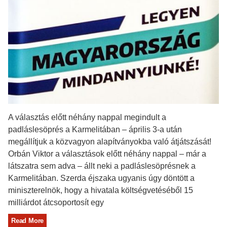
A választás előtt néhány nappal megindult a
padláslesöprés a Karmelitában – április 3-a után
megállítjuk a közvagyon alapítványokba való átjátszását!
Orbán Viktor a választások előtt néhány nappal – már a
látszatra sem adva – állt neki a padláslesöprésnek a
Karmelitában. Szerda éjszaka ugyanis úgy döntött a
miniszterelnök, hogy a hivatala költségvetéséből 15
milliárdot átcsoportosít egy
Read More