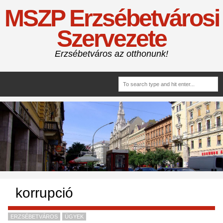
MSZP Erzsébetvárosi
Szervezete
Erzsébetváros az otthonunk!
korrupció
ERZSÉBETVÁROS
ÜGYEK