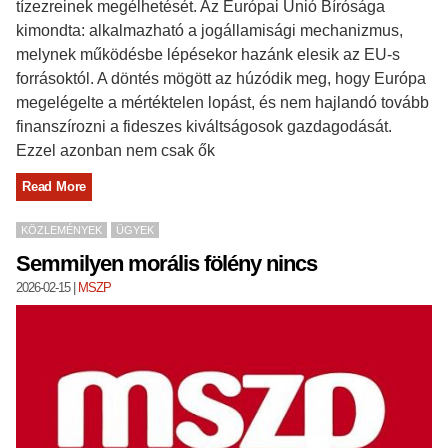
tízezreinek megélhetését. Az Európai Unió Bírósága
kimondta: alkalmazható a jogállamisági mechanizmus,
melynek működésbe lépésekor hazánk elesik az EU-s
forrásoktól. A döntés mögött az húzódik meg, hogy Európa
megelégelte a mértéktelen lopást, és nem hajlandó tovább
finanszírozni a fideszes kiváltságosok gazdagodását.
Ezzel azonban nem csak ők
Read More
KÖZLEMÉNYEK
ÜGYEK
Semmilyen morális fölény nincs
2026-02-15
|
MSZP