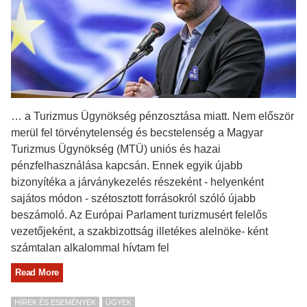
… a Turizmus Ügynökség pénzosztása miatt. Nem először
merül fel törvénytelenség és becstelenség a Magyar
Turizmus Ügynökség (MTÜ) uniós és hazai
pénzfelhasználása kapcsán. Ennek egyik újabb
bizonyítéka a járványkezelés részeként - helyenként
sajátos módon - szétosztott forrásokról szóló újabb
beszámoló. Az Európai Parlament turizmusért felelős
vezetőjeként, a szakbizottság illetékes alelnöke- ként
számtalan alkalommal hívtam fel
Read More
HÍREK ÉS ESEMÉNYEK
ÜGYEK