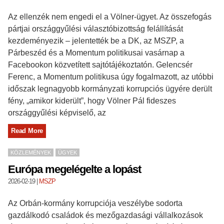
Az ellenzék nem engedi el a Völner-ügyet. Az összefogás
pártjai országgyűlési választóbizottság felállítását
kezdeményezik – jelentették be a DK, az MSZP, a
Párbeszéd és a Momentum politikusai vasárnap a
Facebookon közvetített sajtótájékoztatón. Gelencsér
Ferenc, a Momentum politikusa úgy fogalmazott, az utóbbi
időszak legnagyobb kormányzati korrupciós ügyére derült
fény, „amikor kiderült”, hogy Völner Pál fideszes
országgyűlési képviselő, az
Read More
KÖZLEMÉNYEK
ÜGYEK
Európa megelégelte a lopást
2026-02-19
|
MSZP
Az Orbán-kormány korrupciója veszélybe sodorta
gazdálkodó családok és mezőgazdasági vállalkozások