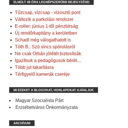
ELMÚLT 48 ÓRA LEGNÉPSZERŰBB BEJEGYZÉSEI
Tűzcsap, vízcsap - vízosztó pont
Változik a parkolási rendszer
E-roller: június 1-től pénzbírság
Új rendőrkapitány a kerületben
Schadl még válogathatott is
Tóth B.: Szó sincs spórolásról
Ne csak Orbán jólétét biztosítsák
Igazítsuk a pedagógusok bérét…
Több jut takarításra
Térfigyelő kamerák cseréje
MI EZEKET A BLOGOKAT, HONLAPOKAT AJÁNLJUK
Magyar Szocialista Párt
Erzsébetváros Önkormányzata
ARCHÍVUM