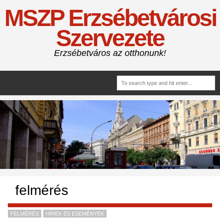
MSZP Erzsébetvárosi
Szervezete
Erzsébetváros az otthonunk!
felmérés
FELMÉRÉS
HÍREK ÉS ESEMÉNYEK