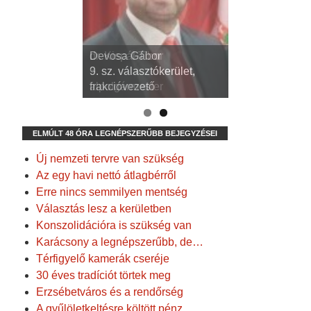
dr. Kispál Tibor
Devosa Gábor
3. sz. választókerület,
9. sz. választókerület,
alpolgármester
frakcióvezető
ELMÚLT 48 ÓRA LEGNÉPSZERŰBB BEJEGYZÉSEI
Új nemzeti tervre van szükség
Az egy havi nettó átlagbérről
Erre nincs semmilyen mentség
Választás lesz a kerületben
Konszolidációra is szükség van
Karácsony a legnépszerűbb, de…
Térfigyelő kamerák cseréje
30 éves tradíciót törtek meg
Erzsébetváros és a rendőrség
A gyűlöletkeltésre költött pénz