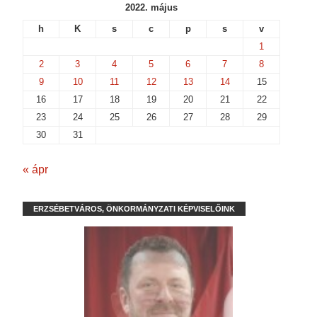
2022. május
h
K
s
c
p
s
v
1
2
3
4
5
6
7
8
9
10
11
12
13
14
15
16
17
18
19
20
21
22
23
24
25
26
27
28
29
30
31
« ápr
ERZSÉBETVÁROS, ÖNKORMÁNYZATI KÉPVISELŐINK