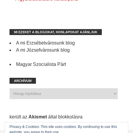
MI EZEKET A BLOGOKAT, HONLAPOKAT AJÁNLJUK
A mi Erzsébetvárosunk blog
A mi Józsefvárosunk blog
Magyar Szocialista Párt
ARCHÍVUM
1 198 spam
került az
Akismet
által blokkolásra
Privacy & Cookies: This site uses cookies. By continuing to use this
website, you agree to their use.