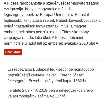
A Fidesz rárobbantotta a szegénységet Magyarországra:
ezt igazolja, hogy a magyarok a második
legszegényebbek az Európai Unióban az Eurostat
legfrissebb kimutatása szerint. Nálunk kevesebbet csak a
bolgár háztartások fogyasztanak, mivel a magyar
embereknek nincs pénzük, mert a Fidesz-kormány
csapágyasra adóztatja őket. A Fidesz több mint
harmincféle új adót tett az emberek nyakába 2010 óta! A
Read More
Erzsébetváros Budapest legkisebb, de legnagyobb
népsűrűségű kerülete, nevét I. Ferenc József
feleségéről, Erzsébet királynéról kapta 1882-ben.
Területe 2,09 km², 2019-ben a névjegyzékben lévő
választópolgárok száma 42 127 fő.