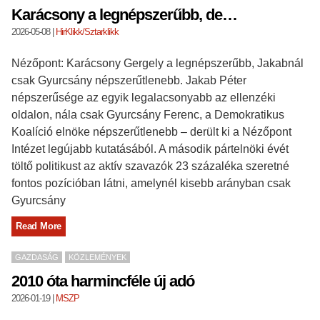
Karácsony a legnépszerűbb, de…
2026-05-08
|
HirKlikk/Sztarklikk
Nézőpont: Karácsony Gergely a legnépszerűbb, Jakabnál
csak Gyurcsány népszerűtlenebb. Jakab Péter
népszerűsége az egyik legalacsonyabb az ellenzéki
oldalon, nála csak Gyurcsány Ferenc, a Demokratikus
Koalíció elnöke népszerűtlenebb – derült ki a Nézőpont
Intézet legújabb kutatásából. A második pártelnöki évét
töltő politikust az aktív szavazók 23 százaléka szeretné
fontos pozícióban látni, amelynél kisebb arányban csak
Gyurcsány
Read More
GAZDASÁG
KÖZLEMÉNYEK
2010 óta harmincféle új adó
2026-01-19
|
MSZP