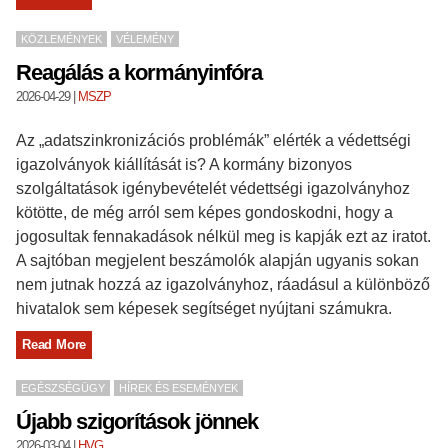
KÖZLEMÉNYEK
VÉLEMÉNY
Reagálás a kormányinfóra
2026-04-29
|
MSZP
Az „adatszinkronizációs problémák” elérték a védettségi
igazolványok kiállítását is? A kormány bizonyos
szolgáltatások igénybevételét védettségi igazolványhoz
kötötte, de még arról sem képes gondoskodni, hogy a
jogosultak fennakadások nélkül meg is kapják ezt az iratot.
A sajtóban megjelent beszámolók alapján ugyanis sokan
nem jutnak hozzá az igazolványhoz, ráadásul a különböző
hivatalok sem képesek segítséget nyújtani számukra.
Read More
EGÉSZSÉGÜGY
HÍREK ÉS ESEMÉNYEK
Újabb szigorítások jönnek
2026-03-04
|
HVG