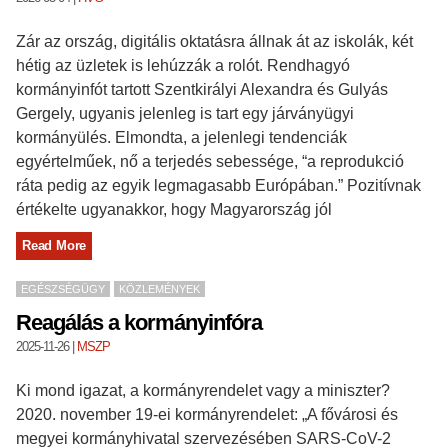
Zár az ország, digitális oktatásra állnak át az iskolák, két
hétig az üzletek is lehúzzák a rolót. Rendhagyó
kormányinfót tartott Szentkirályi Alexandra és Gulyás
Gergely, ugyanis jelenleg is tart egy járványügyi
kormányülés. Elmondta, a jelenlegi tendenciák
egyértelműek, nő a terjedés sebessége, “a reprodukció
ráta pedig az egyik legmagasabb Európában.” Pozitívnak
értékelte ugyanakkor, hogy Magyarország jól
Read More
EGÉSZSÉGÜGY
KÖZLEMÉNYEK
Reagálás a kormányinfóra
2025-11-26
|
MSZP
Ki mond igazat, a kormányrendelet vagy a miniszter?
2020. november 19-ei kormányrendelet: „A fővárosi és
megyei kormányhivatal szervezésében SARS-CoV-2