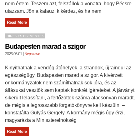
nem értem. Teszem azt, felszállok a vonatra, hogy Pécsre
utazzam. Jön a kalauz, kikérdez, és ha nem
Read More
HÍREK ÉS ESEMÉNYEK
Budapesten marad a szigor
2026-05-01
|
Nepszava
Kinyithatnak a vendéglátóhelyek, a strandok, újraindul az
egészségügy, Budapesten marad a szigor. A kivérzett
önkormányzatok nem számíthatnak sok jóra, és az
állásukat vesztők sem kaptak konkrét ígéreteket. A járványt
sikerült lelassítani, a fertőzöttek száma alacsonyan maradt,
de mégis a legrosszabb forgatókönyvre kell készülni –
konstatálta Gulyás Gergely. A kormány mégis úgy érzi,
magyarázta a Miniszterelnökség
Read More