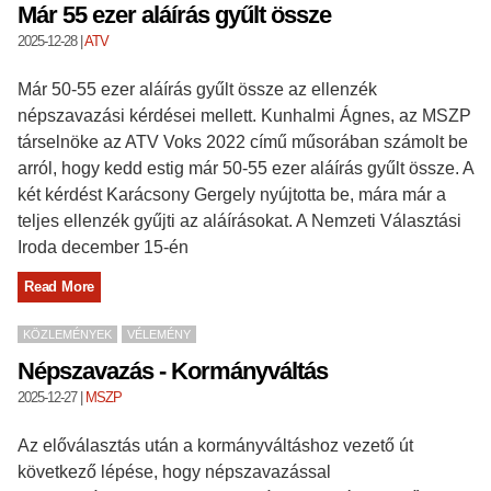
Már 55 ezer aláírás gyűlt össze
2025-12-28
|
ATV
Már 50-55 ezer aláírás gyűlt össze az ellenzék
népszavazási kérdései mellett. Kunhalmi Ágnes, az MSZP
társelnöke az ATV Voks 2022 című műsorában számolt be
arról, hogy kedd estig már 50-55 ezer aláírás gyűlt össze. A
két kérdést Karácsony Gergely nyújtotta be, mára már a
teljes ellenzék gyűjti az aláírásokat. A Nemzeti Választási
Iroda december 15-én
Read More
KÖZLEMÉNYEK
VÉLEMÉNY
Népszavazás - Kormányváltás
2025-12-27
|
MSZP
Az előválasztás után a kormányváltáshoz vezető út
következő lépése, hogy népszavazással