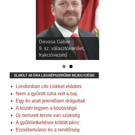
dr. Kispál Tibor
Devosa Gábor
3. sz. választókerület,
9. sz. választókerület,
alpolgármester
frakcióvezető
ELMÚLT 48 ÓRA LEGNÉPSZERŰBB BEJEGYZÉSEI
Londonban ciki csikket eldobni
Nem a gyűrött ruha volt a baj
Egy év alatt jelentősen drágultak
A köztér legyen a közösségé
Új nemzeti tervre van szükség
A gyűlöletkeltésre költött pénz
Erzsébetváros és a rendőrség