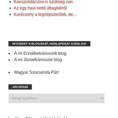
Konszolidációra is szükség van
Az egy havi nettó átlagbérről
Karácsony a legnépszerűbb, de…
MI EZEKET A BLOGOKAT, HONLAPOKAT AJÁNLJUK
A mi Erzsébetvárosunk blog
A mi Józsefvárosunk blog
Magyar Szocialista Párt
ARCHÍVUM
1 198 spam