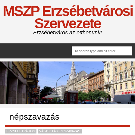
MSZP Erzsébetvárosi
Szervezete
Erzsébetváros az otthonunk!
népszavazás
ERZSÉBETVÁROS
VÁLASZTÁS ÉS SZAVAZÁS