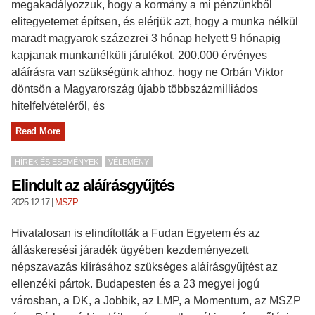
megakadályozzuk, hogy a kormány a mi pénzünkből
elitegyetemet építsen, és elérjük azt, hogy a munka nélkül
maradt magyarok százezrei 3 hónap helyett 9 hónapig
kapjanak munkanélküli járulékot. 200.000 érvényes
aláírásra van szükségünk ahhoz, hogy ne Orbán Viktor
döntsön a Magyarország újabb többszázmilliádos
hitelfelvételéről, és
Read More
HÍREK ÉS ESEMÉNYEK
VÉLEMÉNY
Elindult az aláírásgyűjtés
2025-12-17
|
MSZP
Hivatalosan is elindították a Fudan Egyetem és az
álláskeresési járadék ügyében kezdeményezett
népszavazás kiírásához szükséges aláírásgyűjtést az
ellenzéki pártok. Budapesten és a 23 megyei jogú
városban, a DK, a Jobbik, az LMP, a Momentum, az MSZP