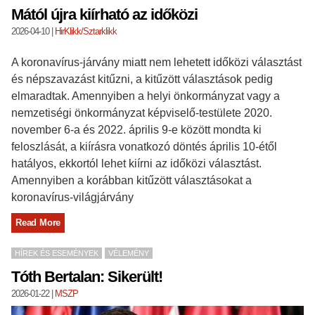
Mától újra kiírható az időközi
2026-04-10
|
HirKlikk/Sztarklikk
A koronavírus-járvány miatt nem lehetett időközi választást
és népszavazást kitűzni, a kitűzött választások pedig
elmaradtak. Amennyiben a helyi önkormányzat vagy a
nemzetiségi önkormányzat képviselő-testülete 2020.
november 6-a és 2022. április 9-e között mondta ki
feloszlását, a kiírásra vonatkozó döntés április 10-étől
hatályos, ekkortól lehet kiírni az időközi választást.
Amennyiben a korábban kitűzött választásokat a
koronavírus-világjárvány
Read More
HÍREK ÉS ESEMÉNYEK
VÉLEMÉNY
Tóth Bertalan: Sikerült!
2026-01-22
|
MSZP