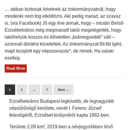
… abban biztosak lehetnek az önkormányzatnál, hogy
mindenki nem fog elköltözni. Aki pedig marad, az szavaz
is. (via Facebook) Jó egy éve annak, hogy – miután Belső-
Erzsébetváros még megmaradt lakói megelégelték, hogy
lakóhelyük koszos és élhetetlen „bulinegyeddé” vált –
azonnali döntést követeltek. Az önkormányzat fűt-fát ígért,
majd lezajlott egy népszavazás*, de minek. Ha valaki
esetleg
Read More
1
2
…
7
Next →
Erzsébetváros Budapest legkisebb, de legnagyobb
népsűrűségű kerülete, nevét I. Ferenc József
feleségéről, Erzsébet királynéról kapta 1882-ben.
Területe 2,09 km², 2019-ben a névjegyzékben lévő