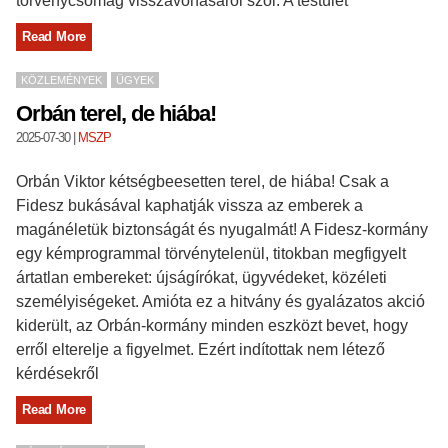
törvénycsomag visszavonásáról szól. A testület
Read More
KÖZLEMÉNYEK
ÜGYEK
Orbán terel, de hiába!
2025-07-30
|
MSZP
Orbán Viktor kétségbeesetten terel, de hiába! Csak a
Fidesz bukásával kaphatják vissza az emberek a
magánéletük biztonságát és nyugalmát! A Fidesz-kormány
egy kémprogrammal törvénytelenül, titokban megfigyelt
ártatlan embereket: újságírókat, ügyvédeket, közéleti
személyiségeket. Amióta ez a hitvány és gyalázatos akció
kiderült, az Orbán-kormány minden eszközt bevet, hogy
erről elterelje a figyelmet. Ezért indítottak nem létező
kérdésekről
Read More