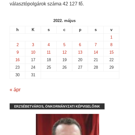
választópolgárok száma 42 127 fő.
2022. május
h
K
s
c
p
s
v
1
2
3
4
5
6
7
8
9
10
11
12
13
14
15
16
17
18
19
20
21
22
23
24
25
26
27
28
29
30
31
« ápr
ERZSÉBETVÁROS, ÖNKORMÁNYZATI KÉPVISELŐINK