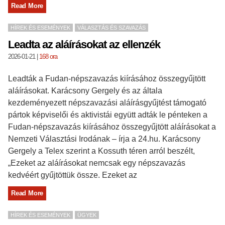
Read More
HÍREK ÉS ESEMÉNYEK
VÁLASZTÁS ÉS SZAVAZÁS
Leadta az aláírásokat az ellenzék
2026-01-21
|
168 ora
Leadták a Fudan-népszavazás kiírásához összegyűjtött
aláírásokat. Karácsony Gergely és az általa
kezdeményezett népszavazási aláírásgyűjtést támogató
pártok képviselői és aktivistái együtt adták le pénteken a
Fudan-népszavazás kiírásához összegyűjtött aláírásokat a
Nemzeti Választási Irodának – írja a 24.hu. Karácsony
Gergely a Telex szerint a Kossuth téren arról beszélt,
„Ezeket az aláírásokat nemcsak egy népszavazás
kedvéért gyűjtöttük össze. Ezeket az
Read More
HÍREK ÉS ESEMÉNYEK
ÜGYEK