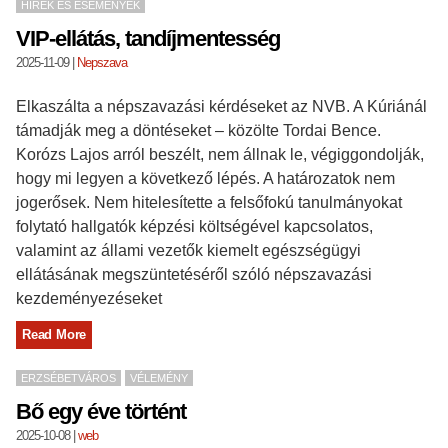
HÍREK ÉS ESEMÉNYEK
VIP-ellátás, tandíjmentesség
2025-11-09
|
Nepszava
Elkaszálta a népszavazási kérdéseket az NVB. A Kúriánál
támadják meg a döntéseket – közölte Tordai Bence.
Korózs Lajos arról beszélt, nem állnak le, végiggondolják,
hogy mi legyen a következő lépés. A határozatok nem
jogerősek. Nem hitelesítette a felsőfokú tanulmányokat
folytató hallgatók képzési költségével kapcsolatos,
valamint az állami vezetők kiemelt egészségügyi
ellátásának megszüntetéséről szóló népszavazási
kezdeményezéseket
Read More
ERZSÉBETVÁROS
VÉLEMÉNY
Bő egy éve történt
2025-10-08
|
web