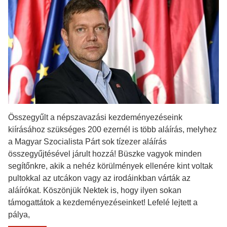
Összegyűlt a népszavazási kezdeményezéseink
kiírásához szükséges 200 ezernél is több aláírás, melyhez
a Magyar Szocialista Párt sok tízezer aláírás
összegyűjtésével járult hozzá! Büszke vagyok minden
segítőnkre, akik a nehéz körülmények ellenére kint voltak
pultokkal az utcákon vagy az irodáinkban várták az
aláírókat. Köszönjük Nektek is, hogy ilyen sokan
támogattátok a kezdeményezéseinket! Lefelé lejtett a
pálya,