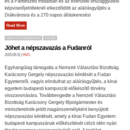
és a Párbeszéd irodáiban és az ellenzéki országgyűlési
képviselőjelölteknél elkezdődött az aláírásgyűjtés a
Diákvárosra és a 270 napos álláskeresési
Read More
HÍREK ÉS ESEMÉNYEK
ÜGYEK
Jöhet a népszavazás a Fudanról
2025-08-31
|
HVG
Egyhangúlag támogatta a Nemzeti Választási Bizottság
Karácsony Gergely népszavazási kérdését a Fudan
Egyetemről, vagyis elindulhat az aláírásgyűjtés, a kínai
egyetem budapesti kampuszát előkészítő törvény
visszavonására. Továbbengedte a Nemzeti Választási
Bizottság Karácsony Gergely főpolgármester és
miniszterelnök-jelölt magánszemélyként benyújtott
népszavazási kérdését, amely a kínai Fudan Egyetem
budapesti kampuszának előkészítését célzó idén nyári