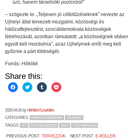
szó, hanem társelnöki pozícióról”
– szögezte le. „Teljesen jó célkitűzéseknek” nevezte az
Ujhelyi által tervezett mozgalmi, közösségi és
hálózatfejlesztést, szociáldemokrata közösségek
létrehozását, azonban rámutatott: „a közösségnek ebben
együtt kell mozdulnia”, azaz Ujhelyinek erről meg kell
győznie a párt többségét.
Forrás: Hírklikk
Share this:
C
C
C
C
l
l
l
l
i
i
i
i
c
c
c
c
k
k
k
k
t
t
t
t
o
o
o
o
2026-04-26
by
HirKlikk/Sztarklikk
s
s
s
s
h
h
h
h
CATEGORIES:
HÍREK ÉS ESEMÉNYEK
VÉLEMÉNY
a
a
a
a
r
r
r
r
TAGGS:
ATV
EGYENES BESZÉD
MSZP
TÓTH BERTALAN
e
e
e
e
o
o
o
o
n
n
n
n
PREVIOUS POST:
TERVEZZÜK
NEXT POST:
E-ROLLER:
F
T
T
P