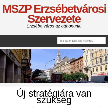
MSZP Erzsébetvárosi
Szervezete
Erzsébetváros az otthonunk!
Új stratégiára van
szükség