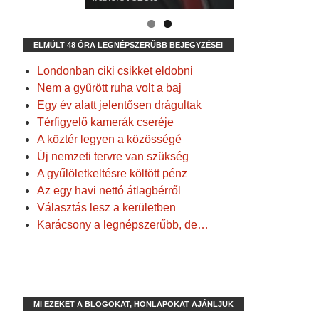
ELMÚLT 48 ÓRA LEGNÉPSZERŰBB BEJEGYZÉSEI
Londonban ciki csikket eldobni
Nem a gyűrött ruha volt a baj
Egy év alatt jelentősen drágultak
Térfigyelő kamerák cseréje
A köztér legyen a közösségé
Új nemzeti tervre van szükség
A gyűlöletkeltésre költött pénz
Az egy havi nettó átlagbérről
Választás lesz a kerületben
Karácsony a legnépszerűbb, de…
MI EZEKET A BLOGOKAT, HONLAPOKAT AJÁNLJUK