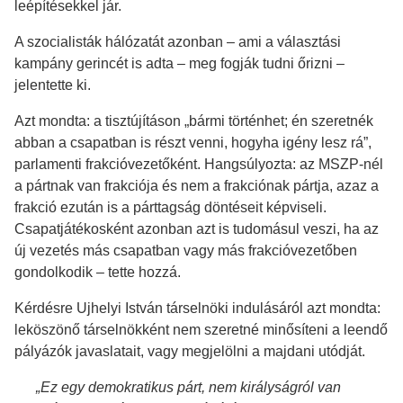
leépítésekkel jár.
A szocialisták hálózatát azonban – ami a választási
kampány gerincét is adta – meg fogják tudni őrizni –
jelentette ki.
Azt mondta: a tisztújításon „bármi történhet; én szeretnék
abban a csapatban is részt venni, hogyha igény lesz rá”,
parlamenti frakcióvezetőként. Hangsúlyozta: az MSZP-nél
a pártnak van frakciója és nem a frakciónak pártja, azaz a
frakció ezután is a párttagság döntéseit képviseli.
Csapatjátékosként azonban azt is tudomásul veszi, ha az
új vezetés más csapatban vagy más frakcióvezetőben
gondolkodik – tette hozzá.
Kérdésre Ujhelyi István társelnöki indulásáról azt mondta:
leköszönő társelnökként nem szeretné minősíteni a leendő
pályázók javaslatait, vagy megjelölni a majdani utódját.
„Ez egy demokratikus párt, nem királyságról van