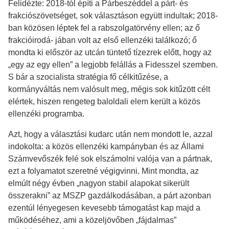
Felidézte: 2018-tól építi a Párbeszéddel a párt- és
frakciószövetséget, sok választáson együtt indultak; 2018-
ban közösen léptek fel a rabszolgatörvény ellen; az ő
frakcióirodá- jában volt az első ellenzéki találkozó; ő
mondta ki először az utcán tüntető tízezrek előtt, hogy az
„egy az egy ellen” a legjobb felállás a Fidesszel szemben.
S bár a szocialista stratégia fő célkitűzése, a
kormányváltás nem valósult meg, mégis sok kitűzött célt
elértek, hiszen rengeteg baloldali elem került a közös
ellenzéki programba.
Azt, hogy a választási kudarc után nem mondott le, azzal
indokolta: a közös ellenzéki kampányban és az Állami
Számvevőszék felé sok elszámolni valója van a pártnak,
ezt a folyamatot szeretné végigvinni. Mint mondta, az
elmúlt négy évben „nagyon stabil alapokat sikerült
összerakni” az MSZP gazdálkodásában, a párt azonban
ezentúl lényegesen kevesebb támogatást kap majd a
működéséhez, ami a közeljövőben „fájdalmas”