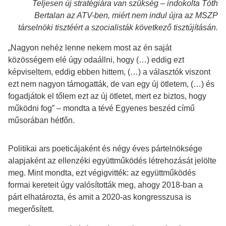
Teljesen új stratégiára van szükség – indokolta Tóth
Bertalan az ATV-ben, miért nem indul újra az MSZP
társelnöki tisztéért a szocialisták következő tisztújításán.
„Nagyon nehéz lenne nekem most az én saját
közösségem elé úgy odaállni, hogy (…) eddig ezt
képviseltem, eddig ebben hittem, (…) a választók viszont
ezt nem nagyon támogatták, de van egy új ötletem, (…) és
fogadjátok el tőlem ezt az új ötletet, mert ez biztos, hogy
működni fog” – mondta a tévé Egyenes beszéd című
műsorában hétfőn.
Politikai ars poeticájaként és négy éves pártelnöksége
alapjaként az ellenzéki együttműködés létrehozását jelölte
meg. Mint mondta, ezt végigvitték: az együttműködés
formai kereteit úgy valósították meg, ahogy 2018-ban a
párt elhatározta, és amit a 2020-as kongresszusa is
megerősített.